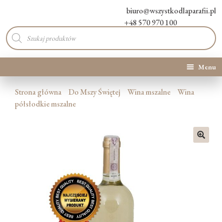
biuro@wszystkodlaparafii.pl
+48 570 970 100
Wyszukiwarka
produktów
Menu
Kategorie produktów
Strona główna
Do Mszy Świętej
Wina mszalne
Wina
półsłodkie mszalne
Promocje
Nowości
🔍
O Nas
Kontakt
Blog