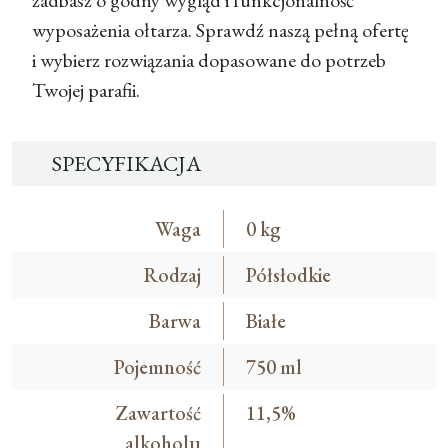
zadbasz o godny wygląd i funkcjonalność
wyposażenia ołtarza. Sprawdź naszą pełną ofertę
i wybierz rozwiązania dopasowane do potrzeb
Twojej parafii.
SPECYFIKACJA
Waga
0 kg
Rodzaj
Półsłodkie
Barwa
Białe
Pojemność
750 ml
Zawartość
11,5%
alkoholu