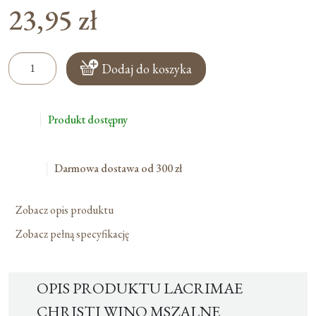
23,95
zł
ilość
Dodaj do koszyka
Lacrimae
Christi
Wino
Produkt dostępny
Mszalne
Darmowa dostawa od 300 zł
Zobacz opis produktu
Zobacz pełną specyfikację
OPIS PRODUKTU LACRIMAE
CHRISTI WINO MSZALNE