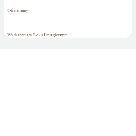
Ofiaromaty
Wydarzenia w Roku Liturgicznym
Formularz jest
dostępny tylko dla
zalogowanych
użytkowników.