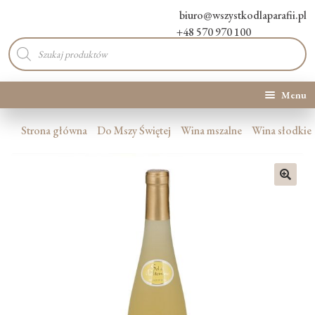
biuro@wszystkodlaparafii.pl
+48 570 970 100
Wyszukiwarka
produktów
Menu
Kategorie produktów
Strona główna
Do Mszy Świętej
Wina mszalne
Wina słodkie
Promocje
🔍
Nowości
O Nas
Kontakt
Blog