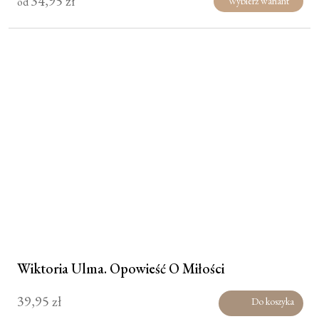
34,95
zł
od
Wybierz wariant
Wiktoria Ulma. Opowieść O Miłości
39,95
zł
Do koszyka