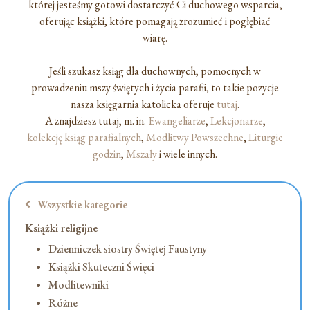
której jesteśmy gotowi dostarczyć Ci duchowego wsparcia,
oferując książki, które pomagają zrozumieć i pogłębiać
wiarę.
Jeśli szukasz ksiąg dla duchownych, pomocnych w
prowadzeniu mszy świętych i życia parafii, to takie pozycje
nasza księgarnia katolicka oferuje
tutaj
.
A znajdziesz tutaj, m. in.
Ewangeliarze
,
Lekcjonarze
,
kolekcję ksiąg parafialnych
,
Modlitwy Powszechne
,
Liturgie
godzin
,
Mszały
i wiele innych.
Wszystkie kategorie
Książki religijne
Dzienniczek siostry Świętej Faustyny
Książki Skuteczni Święci
Modlitewniki
Różne