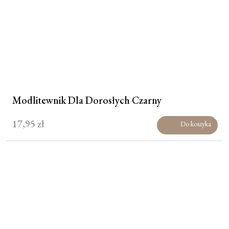
Modlitewnik Dla Dorosłych Czarny
17,95
zł
Do koszyka