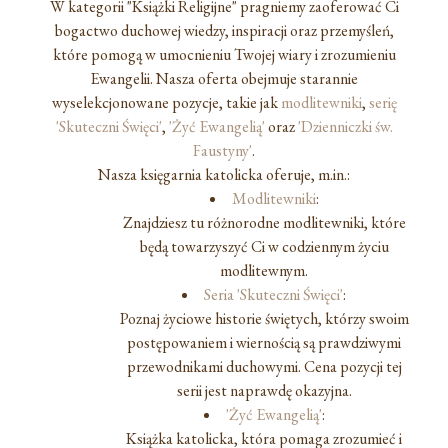
W kategorii "Książki Religijne" pragniemy zaoferować Ci
bogactwo duchowej wiedzy, inspiracji oraz przemyśleń,
które pomogą w umocnieniu Twojej wiary i zrozumieniu
Ewangelii. Nasza oferta obejmuje starannie
wyselekcjonowane pozycje, takie jak
modlitewniki
,
serię
'Skuteczni Święci'
,
'Żyć Ewangelią'
oraz
'Dzienniczki św.
Faustyny'
.
Nasza księgarnia katolicka oferuje, m.in.:
Modlitewniki
:
Znajdziesz tu różnorodne modlitewniki, które
będą towarzyszyć Ci w codziennym życiu
modlitewnym.
Seria 'Skuteczni Święci'
:
Poznaj życiowe historie świętych, którzy swoim
postępowaniem i wiernością są prawdziwymi
przewodnikami duchowymi. Cena pozycji tej
serii jest naprawdę okazyjna.
'Żyć Ewangelią'
:
Książka katolicka, która pomaga zrozumieć i