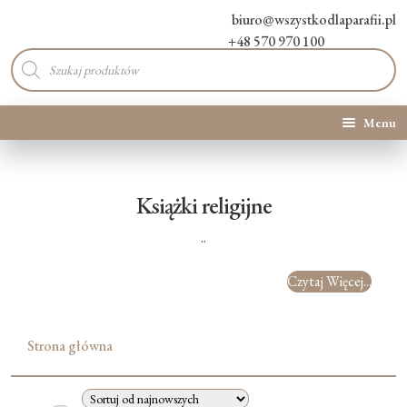
biuro@wszystkodlaparafii.pl
+48 570 970 100
Wyszukiwarka
produktów
Menu
Kategorie produktów
Książki religijne
Promocje
..
Nowości
Czytaj Więcej...
O Nas
Strona główna
Kontakt
Blog