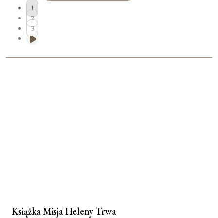
1
2
Moje konto
3
Koszyk
Książka Misja Heleny Trwa