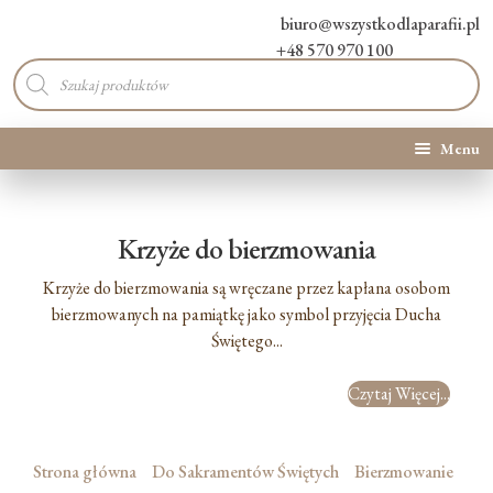
biuro@wszystkodlaparafii.pl
+48 570 970 100
Wyszukiwarka
produktów
Menu
Kategorie produktów
Krzyże do bierzmowania
Promocje
Krzyże do bierzmowania są wręczane przez kapłana osobom
Nowości
bierzmowanych na pamiątkę jako symbol przyjęcia Ducha
Świętego...
O Nas
Czytaj Więcej...
Kontakt
Strona główna
Do Sakramentów Świętych
Bierzmowanie
Blog