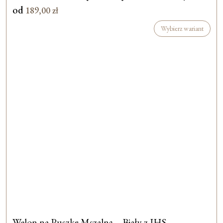
od
189,00
zł
Wybierz wariant
Welon na Puszkę Mszalną – Biały z IHS