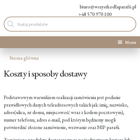
biuro@wszystkodlaparafii.pl
+48 570 970 100
Wyszukiwarka
produktów
Menu
Kategorie produktów
Strona główna
Koszty i sposoby dostawy
Promocje
Nowości
Podstawowym warunkiem realizacji zamówienia jest podanie
prawidłowych danych teleadresowych takich jak: imię, nazwisko,
O Nas
adres(ulica, nr domu, miejscowość wraz z kodem pocztowym),
numer telefonu, adres e-mail, pod którym będziemy mogli
Kontakt
potwierdzić złożone zamówienie, wezwanie oraz NIP parafii.
Blog
Zamówione produkty dostarczamy za pośrednictwem kuriera lub