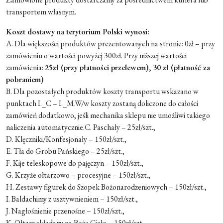
transportem własnym.
Moje konto
Koszt dostawy na terytorium Polski wynosi:
A. Dla większości produktów prezentowanych na stronie: 0zł – przy
Koszyk
zamówieniu o wartości powyżej 300zł. Przy niższej wartości
zamówienia:
25zł (przy płatności przelewem), 30 zł (płatność za
pobraniem)
B. Dla pozostałych produktów koszty transportu wskazano w
punktach I._C – I._M.W/w koszty zostaną doliczone do całości
zamówień dodatkowo, jeśli mechanika sklepu nie umożliwi takiego
naliczenia automatycznie.C. Paschały – 25zł/szt.,
D. Klęczniki/Konfesjonały – 150zł/szt.,
E. Tła do Grobu Pańskiego – 25zł/szt.,
F. Kije teleskopowe do pajęczyn – 150zł/szt.,
G. Krzyże ołtarzowo – procesyjne – 150zł/szt.,
H. Zestawy figurek do Szopek Bożonarodzeniowych – 150zł/szt.,
I. Baldachimy z usztywnieniem – 150zł/szt.,
J. Nagłośnienie przenośne – 150zł/szt.,
K. Ołtarz składany na Boże Ciało – 150zł/szt.,