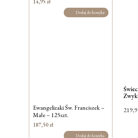
14,95
zł
Dodaj do koszyka
Świe
Zwyk
Ewangelizaki Św. Franciszek –
219,
Małe – 125szt.
187,50
zł
Dodaj do koszyka