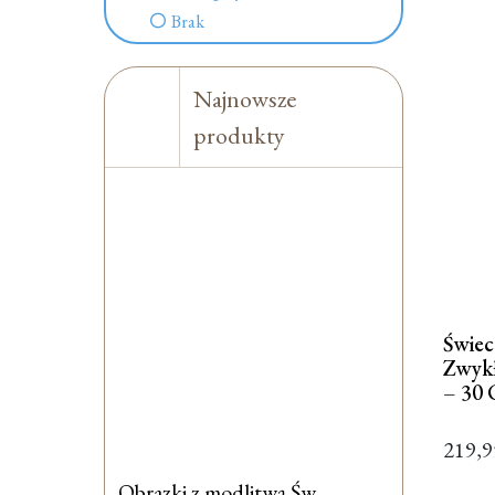
Brak
Najnowsze
produkty
Świe
Zwyk
– 30
219,
Obrazki z modlitwą Św.