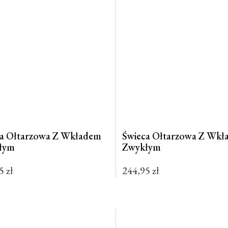
ca Ołtarzowa Z Wkładem
Świeca Ołtarzowa Z Wk
łym
Zwykłym
95
zł
244,95
zł