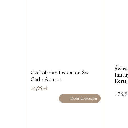
Świec
Czekolada z Listem od Św.
Imitu
Carlo Acutisa
Ecru,
14,95
zł
174,
Dodaj do koszyka