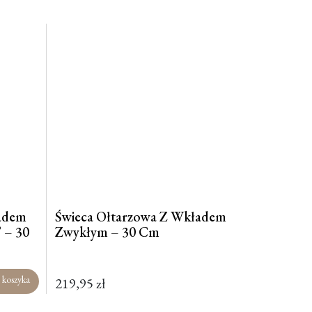
ładem
Świeca Ołtarzowa Z Wkładem
 – 30
Zwykłym – 30 Cm
 koszyka
219,95
zł