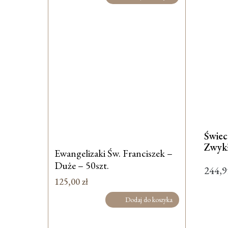
Świe
Zwyk
Ewangelizaki Św. Franciszek –
Duże – 50szt.
244,
125,00
zł
Dodaj do koszyka