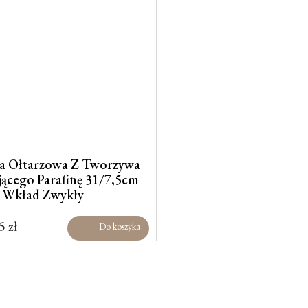
a Ołtarzowa Z Tworzywa
jącego Parafinę 31/7,5cm
 Wkład Zwykły
95
zł
Do koszyka