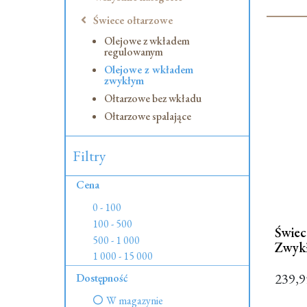
Świece ołtarzowe
Olejowe z wkładem
regulowanym
Olejowe z wkładem
zwykłym
Ołtarzowe bez wkładu
Ołtarzowe spalające
Filtry
Cena
0 - 100
100 - 500
Świe
500 - 1 000
Zwyk
1 000 - 15 000
239,
Dostępność
W magazynie