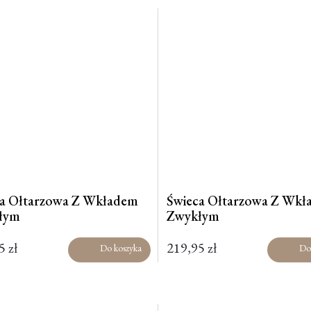
ca Ołtarzowa Z Wkładem
Świeca Ołtarzowa Z Wk
łym
Zwykłym
95
zł
219,95
zł
Do koszyka
Do