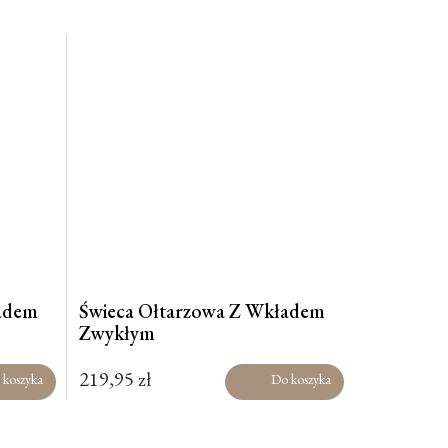
ładem
Świeca Ołtarzowa Z Wkładem
Zwykłym
219,95
zł
 koszyka
Do koszyka