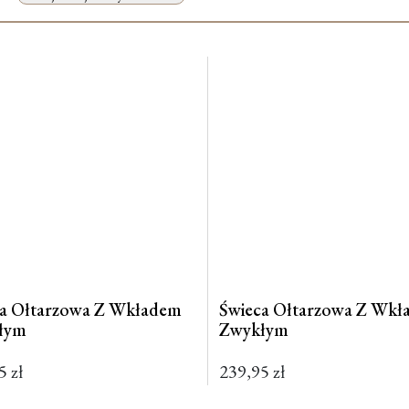
ca Ołtarzowa Z Wkładem
Świeca Ołtarzowa Z Wk
łym
Zwykłym
95
zł
239,95
zł