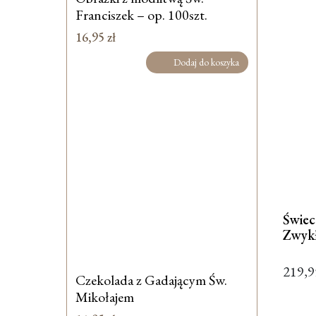
Franciszek – op. 100szt.
16,95
zł
Dodaj do koszyka
Świe
Zwyk
219,
Czekolada z Gadającym Św.
Mikołajem