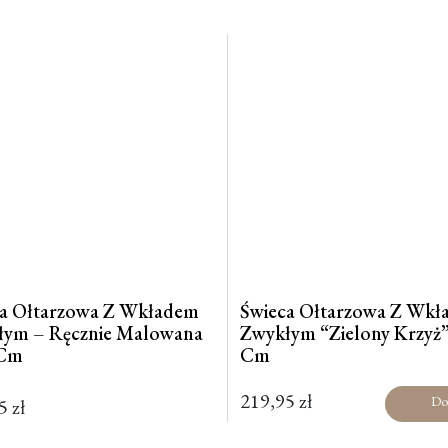
ca Ołtarzowa Z Wkładem
Świeca Ołtarzowa Z Wk
łym – Ręcznie Malowana
Zwykłym “Zielony Krzyż”
 Cm
Cm
219,95
zł
Do
95
zł