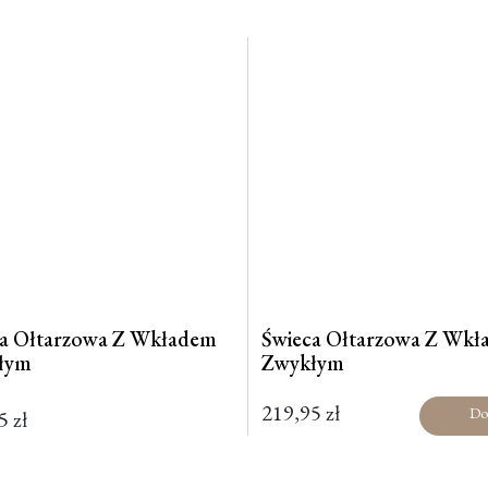
ca Ołtarzowa Z Wkładem
Świeca Ołtarzowa Z Wk
łym
Zwykłym
219,95
zł
Do
95
zł