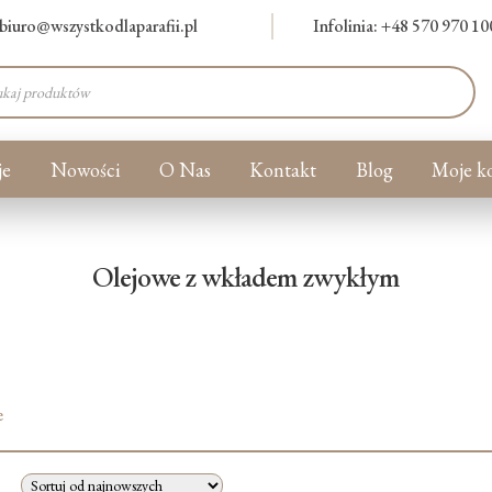
biuro@wszystkodlaparafii.pl
Infolinia: +48 570 970 10
warka
ów
je
Nowości
O Nas
Kontakt
Blog
Moje k
Olejowe z wkładem zwykłym
e