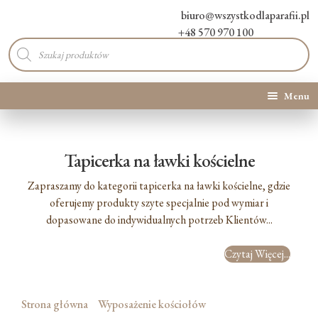
biuro@wszystkodlaparafii.pl
+48 570 970 100
Wyszukiwarka
produktów
Menu
Kategorie produktów
Tapicerka na ławki kościelne
Promocje
Zapraszamy do kategorii tapicerka na ławki kościelne, gdzie
Nowości
oferujemy produkty szyte specjalnie pod wymiar i
dopasowane do indywidualnych potrzeb Klientów...
O Nas
Czytaj Więcej...
Kontakt
Strona główna
Wyposażenie kościołów
Blog