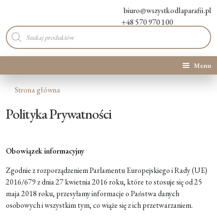
biuro@wszystkodlaparafii.pl
+48 570 970 100
Wyszukiwarka
produktów
Menu
Kategorie produktów
Strona główna
Polityka Prywatności
Promocje
Nowości
Obowiązek informacyjny
O Nas
Zgodnie z rozporządzeniem Parlamentu Europejskiego i Rady (UE)
2016/679 z dnia 27 kwietnia 2016 roku, które to stosuje się od 25
Kontakt
maja 2018 roku, przesyłamy informacje o Państwa danych
osobowych i wszystkim tym, co wiąże się z ich przetwarzaniem.
Blog