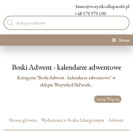
biuro@wszystkodlaparafii.pl
+48 570 970 100
Wyszukiwarka
produktów
Menu
Kategorie produktów
Boski Adwent - kalendarze adwentowe
Promocje
Kategoria "Boski Adwent - kalendarze adwentowe" w
Nowości
sklepie WszystkoDlaParafii...
Czytaj Więcej...
O Nas
Kontakt
Strona główna
Wydarzenia w Roku Liturgicznym
Adwent
Blog