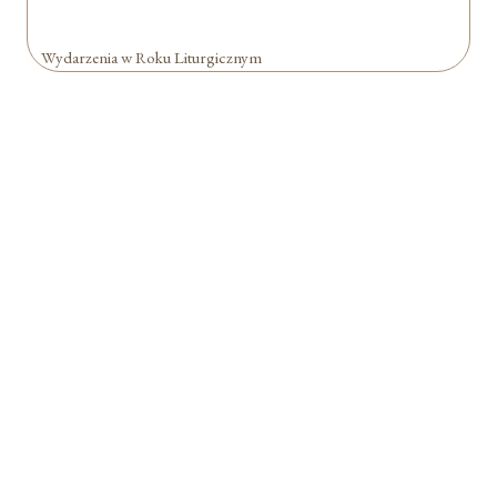
Wydarzenia w Roku Liturgicznym
Formularz jest
dostępny tylko dla
zalogowanych
użytkowników.