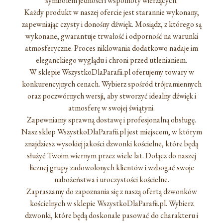
symbolem jedności i wspólnoty wierzących.
Każdy produkt w naszej ofercie jest starannie wykonany,
zapewniając czysty i donośny dźwięk. Mosiądz, z którego są
wykonane, gwarantuje trwałość i odporność na warunki
atmosferyczne. Proces niklowania dodatkowo nadaje im
eleganckiego wyglądu i chroni przed utlenianiem.
W sklepie WszystkoDlaParafii.pl oferujemy towary w
konkurencyjnych cenach. Wybierz spośród trójramiennych
oraz poczwórnych wersji, aby stworzyć idealny dźwięk i
atmosferę w swojej świątyni.
Zapewniamy sprawną dostawę i profesjonalną obsługę.
Nasz sklep WszystkoDlaParafii.pl jest miejscem, w którym
znajdziesz wysokiej jakości dzwonki kościelne, które będą
służyć Twoim wiernym przez wiele lat. Dołącz do naszej
licznej grupy zadowolonych klientów i wzbogać swoje
nabożeństwa i uroczystości kościelne.
Zapraszamy do zapoznania się z naszą ofertą dzwonków
kościelnych w sklepie WszystkoDlaParafii.pl. Wybierz
dzwonki, które będą doskonale pasować do charakteru i