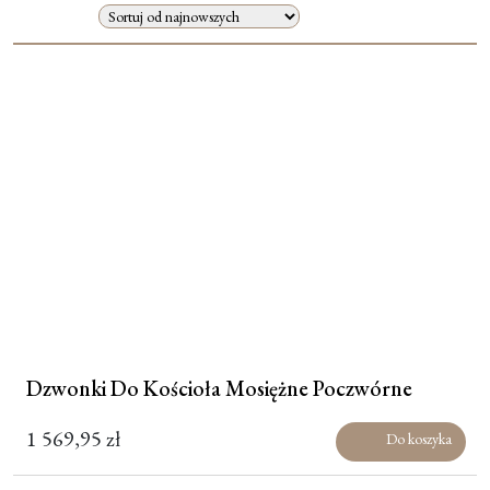
Moje konto
Koszyk
Dzwonki Do Kościoła Mosiężne Poczwórne
1 569,95
zł
Do koszyka