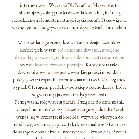
internetowym WszystkoDlaParafii.pl. Nasza oferta
obejmuje wysokiej jakości dzwonki kościelne, które są
nieodłącznym elementem liturgii i życia parafii. Stanowią one
ważny symbol i odgrywają istotną rolę w kościele katolickim.
W naszej kategorii znajdziesz różne rodzaje dzwonków
kościelnych, w tym
trójramienne dzwonki
,
mosiężne
dzwonki poczwórne
,
niklowane dzwonki czteroramienne
oraz
niklowane dzwonki potrójne
. Każdy z ostatnich
dzwonków wykonany jest z wysokiej jakości mosiądzu i
pokryty warstwą niklu, co zapewnia im trwałość i elegancki
wygląd. Oferujemy produkty polskiego pochodzenia, które
są gwarancją jakości i tradycji rzemiosła.
Pełnią ważną rolę w życiu parafii. Służą one do oznajmiania
ważnych momentów i wydarzeń liturgicznych. Ich dźwięk
wznosi się w przestrzeni kościoła, wzywając wiernych do
modlitwy, oznajmiając początek i koniec nabożeństwa oraz
donosząc radosne chwile i uroczystości. Dzwonki są również