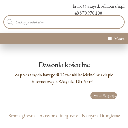
biuro@wszystkodlaparafii.pl
+48 570 970 100
Wyszukiwarka
produktów
Menu
Kategorie produktów
Dzwonki kościelne
Promocje
Zapraszamy do kategorii "Dzwonki kościelne" w sklepie
Nowości
internetowym WszystkoDlaParafii...
Czytaj Więcej...
O Nas
Kontakt
Strona główna
Akcesoria liturgiczne
Naczynia Liturgiczne
Blog