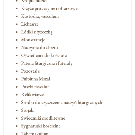
Kropielniczki
Krzyże procesyjne i ołtarzowe
Kustodia, vasculum
Lichtarze
Łódki z łyżeczką
Monstrancje
Naczynia do chrztu
Oświetlenie do kościoła
Patena liturgiczna i futerały
Pozostałe
Pulpit na Mszał
Puszki mszalne
Relikwiarze
Środki do czyszczenia naczyń liturgicznych
Stojaki
Świeczniki modlitewne
Sygnaturki kościelne
Tabernakulum