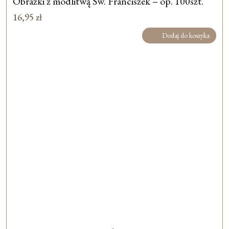
Obrazki z modlitwą Św. Franciszek – op. 100szt.
16,95
zł
Dodaj do koszyka