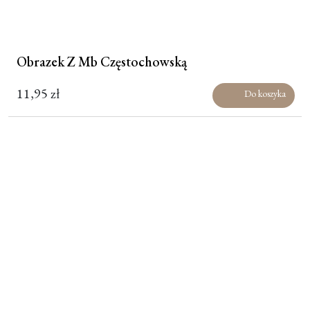
Obrazek Z Mb Częstochowską
11,95
zł
Do koszyka