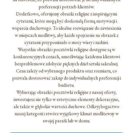
preferencji i potrzeb klientów.
Dodatkowo, oferujemy obrazki religijne z inspirującymi
cytatami, które mogą być doskonałą formą motywacji i
wsparcia duchowego. To idealne rozwiązanie do zawieszenia
w miejscach modlitwy, aby każde spojrzenie na obrazek z
cytatami przypominało o mocy wiary i nadziei.
Wszystkie obrazki i pocztówki religijne dostępne są w
konkurencyjnych cenach, umożliwiając każdemu klientowi
bezproblemowe zdobycie pięknych dzieł sztuki sakralnej.
Cena zależy od wybranego produktu oraz rozmiaru, co
pozwala dostosować zakup do indywidualnych preferencji i
budżetu.
Wybierając obrazki i pocztówki religijne z naszej oferty,
inwestujesz nie tylko w estetyczne elementy dekoracyjne,
ale także w głębokie wartości duchowe. Odkryj bogactwo
naszej kategorii i stwórz wyjątkowy klimat modlitewny w
swojej parafii lub w domu.