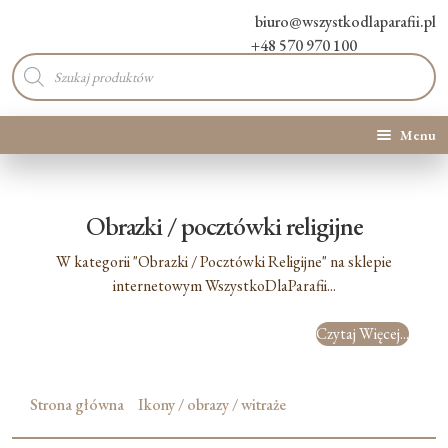
biuro@wszystkodlaparafii.pl
+48 570 970 100
Wyszukiwarka
produktów
Menu
Kategorie produktów
Obrazki / pocztówki religijne
Promocje
W kategorii "Obrazki / Pocztówki Religijne" na sklepie
Nowości
internetowym WszystkoDlaParafii...
Czytaj Więcej...
O Nas
Kontakt
Strona główna
Ikony / obrazy / witraże
Blog