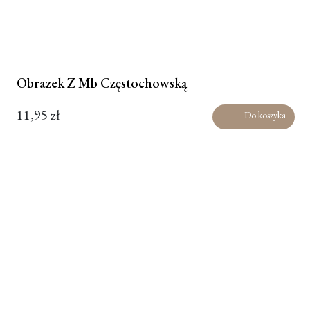
Obrazek Z Mb Częstochowską
11,95
zł
Do koszyka