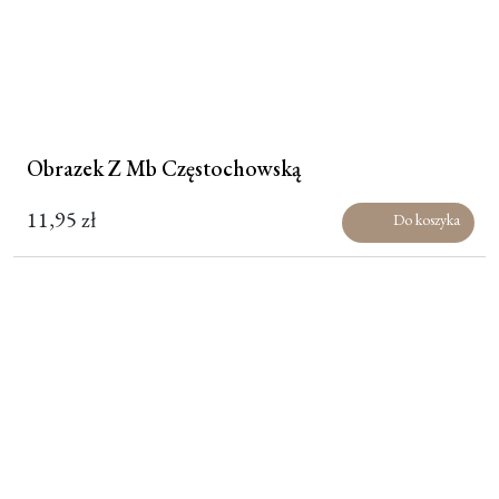
Obrazek Z Mb Częstochowską
11,95
zł
Do koszyka