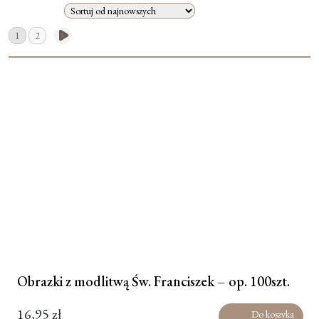
Moje konto
1
2
Koszyk
Obrazki z modlitwą Św. Franciszek – op. 100szt.
16,95
zł
Do koszyka