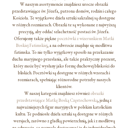
W naszym asortymencie znajdziesz urocze obrazki
przedstawiające św. Józefa, patrona domów, rodzin i całego
Kościoła. Te wyjątkowe dzieła sztuki sakralnej są dostępne
w różnych rozmiarach. Obrazki te są wykonane z najwyższą
precyzją, aby oddać szlachetność postaci św. Józefa.
Oferujemy także piękne
pocztówki z wizerunkiem Matki
Boskiej Fatimskiej
, a na odwrocie znajduje się modlitwa
fatimska. To nie tylko wyjątkowy sposób na przekazanie
ducha maryjnego przesłania, ale także praktyczny prezent,
który może być wysłany jako formę duchowej bliskości do
bliskich. Pocztówki są dostępne w różnych wzorach i
rozmiarach, spełniając różnorodne potrzeby naszych
klientów.
W naszej kategorii znajdziesz również
obrazki
przedstawiające Matkę Boską Częstochowską
, jedną z
najważniejszych figur maryjnych w polskim katolickim
kultu. Te podniosłe dzieła sztuki są dostępne w różnych
wersjach, zarówno z gładką powierzchnią, jak i z modlitwą
na odwrocie, co pozwala dostosować je do indywidualnych