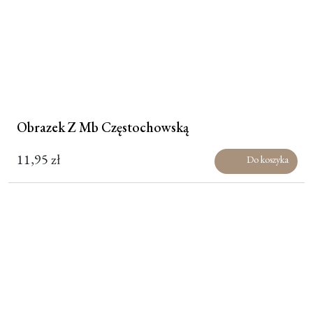
Obrazek Z Mb Częstochowską
11,95
zł
Do koszyka