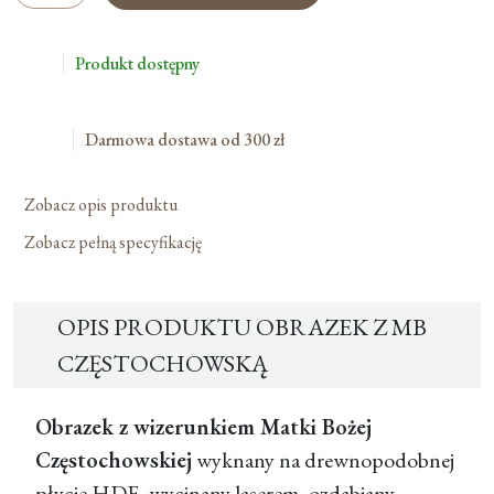
Z
Mb
Produkt dostępny
Częstochowską
Darmowa dostawa od 300 zł
Zobacz opis produktu
Zobacz pełną specyfikację
OPIS PRODUKTU OBRAZEK Z MB
CZĘSTOCHOWSKĄ
Obrazek z wizerunkiem Matki Bożej
Częstochowskiej
wyknany na drewnopodobnej
płycie HDF, wycinany laserem, ozdabiany