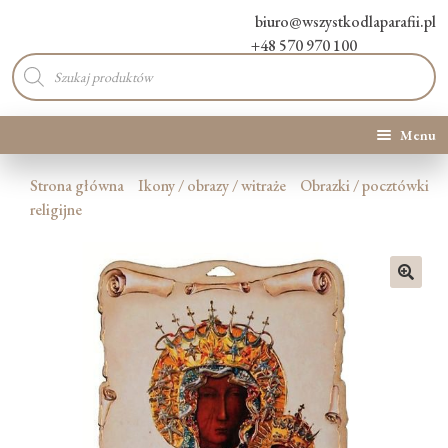
biuro@wszystkodlaparafii.pl
+48 570 970 100
Wyszukiwarka
produktów
Menu
Kategorie produktów
Strona główna
Ikony / obrazy / witraże
Obrazki / pocztówki
religijne
Promocje
Nowości
🔍
O Nas
Kontakt
Blog