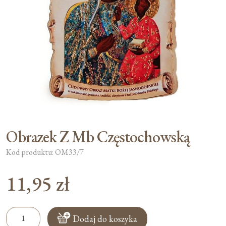
Moje konto
Koszyk
Obrazek Z Mb Częstochowską
Kod produktu: OM33/7
11,95
zł
ilość
Dodaj do koszyka
Obrazek