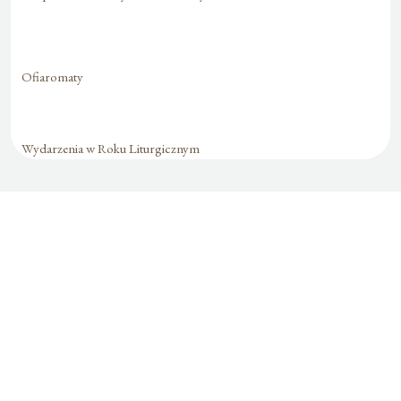
Ofiaromaty
Wydarzenia w Roku Liturgicznym
Formularz jest
dostępny tylko dla
zalogowanych
użytkowników.