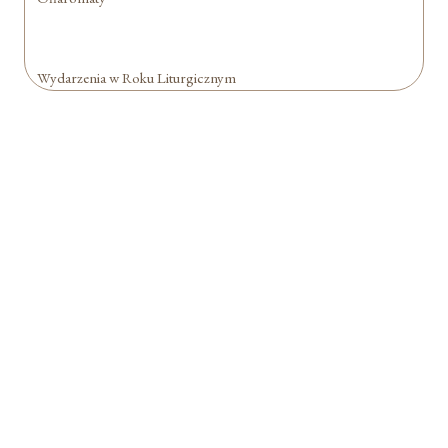
Wydarzenia w Roku Liturgicznym
Formularz jest
dostępny tylko dla
zalogowanych
użytkowników.