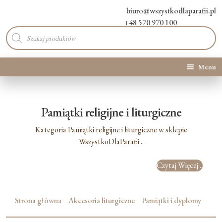
biuro@wszystkodlaparafii.pl
+48 570 970 100
Wyszukiwarka
produktów
Menu
Kategorie produktów
Pamiątki religijne i liturgiczne
Promocje
Kategoria Pamiątki religijne i liturgiczne w sklepie
Nowości
WszystkoDlaParafii...
Czytaj Więcej...
O Nas
Kontakt
Strona główna
Akcesoria liturgiczne
Pamiątki i dyplomy
Blog