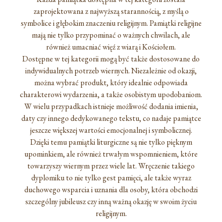
zaprojektowana z najwyższą starannością, z myślą o
symbolice i głębokim znaczeniu religijnym. Pamiątki religijne
mają nie tylko przypominać o ważnych chwilach, ale
również umacniać więź z wiarą i Kościołem.
Dostępne w tej kategorii mogą być także dostosowane do
indywidualnych potrzeb wiernych. Niezależnie od okazji,
można wybrać produkt, który idealnie odpowiada
charakterowi wydarzenia, a także osobistym upodobaniom.
W wielu przypadkach istnieje możliwość dodania imienia,
daty czy innego dedykowanego tekstu, co nadaje pamiątce
jeszcze większej wartości emocjonalnej i symbolicznej.
Dzięki temu pamiątki liturgiczne są nie tylko pięknym
upominkiem, ale również trwałym wspomnieniem, które
towarzyszy wiernym przez wiele lat. Wręczenie takiego
dyplomiku to nie tylko gest pamięci, ale także wyraz
duchowego wsparcia i uznania dla osoby, która obchodzi
szczególny jubileusz czy inną ważną okazję w swoim życiu
religijnym.