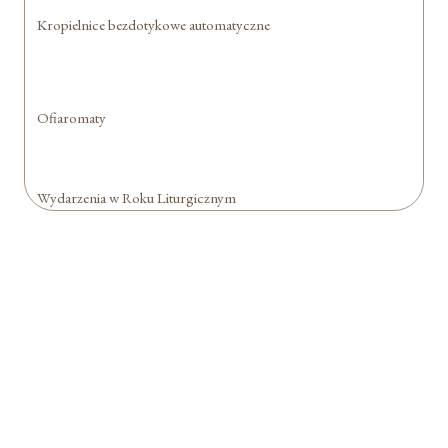
Kropielnice bezdotykowe automatyczne
Ofiaromaty
Wydarzenia w Roku Liturgicznym
Formularz jest
dostępny tylko dla
zalogowanych
użytkowników.