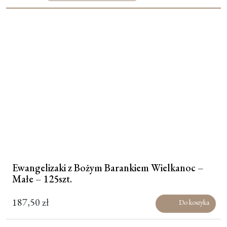
Moje konto
Koszyk
Ewangelizaki z Bożym Barankiem Wielkanoc –
Małe – 125szt.
187,50
zł
Do koszyka