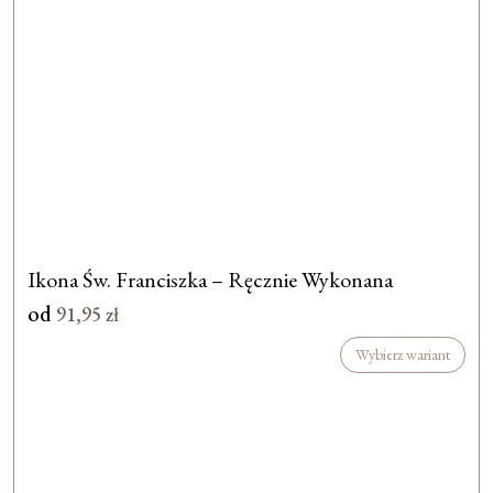
Ikona Św. Franciszka – Ręcznie Wykonana
od
91,95
zł
Wybierz wariant