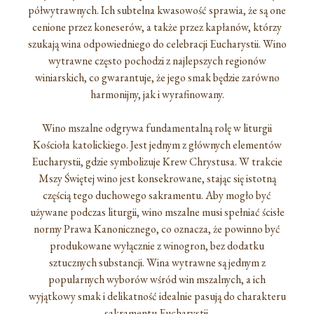
półwytrawnych. Ich subtelna kwasowość sprawia, że są one
cenione przez koneserów, a także przez kapłanów, którzy
szukają wina odpowiedniego do celebracji Eucharystii. Wino
wytrawne często pochodzi z najlepszych regionów
winiarskich, co gwarantuje, że jego smak będzie zarówno
harmonijny, jak i wyrafinowany.
Wino mszalne odgrywa fundamentalną rolę w liturgii
Kościoła katolickiego. Jest jednym z głównych elementów
Eucharystii, gdzie symbolizuje Krew Chrystusa. W trakcie
Mszy Świętej wino jest konsekrowane, stając się istotną
częścią tego duchowego sakramentu. Aby mogło być
używane podczas liturgii, wino mszalne musi spełniać ścisłe
normy Prawa Kanonicznego, co oznacza, że powinno być
produkowane wyłącznie z winogron, bez dodatku
sztucznych substancji. Wina wytrawne są jednym z
popularnych wyborów wśród win mszalnych, a ich
wyjątkowy smak i delikatność idealnie pasują do charakteru
sakramentu Eucharystii.