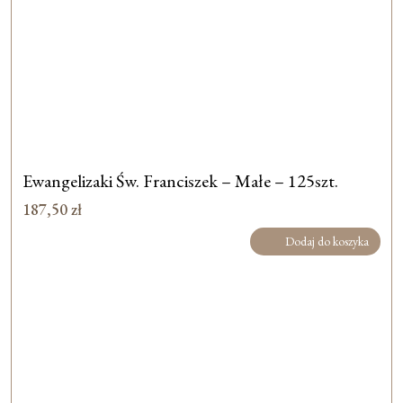
Ewangelizaki Św. Franciszek – Małe – 125szt.
187,50
zł
Dodaj do koszyka