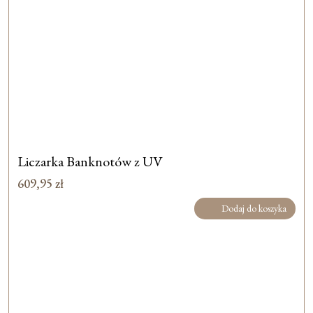
Liczarka Banknotów z UV
609,95
zł
Dodaj do koszyka