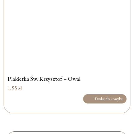
Plakietka Św. Krzysztof – Owal
1,95
zł
Dodaj do koszyka