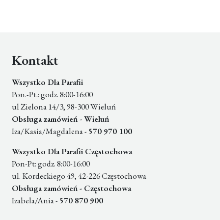
Kontakt
Wszystko Dla Parafii
Pon.-Pt.: godz. 8:00-16:00
ul Zielona 14/3, 98-300 Wieluń
Obsługa zamówień - Wieluń
Iza/Kasia/Magdalena -
570 970 100
Wszystko Dla Parafii Częstochowa
Pon-Pt: godz. 8:00-16:00
ul. Kordeckiego 49, 42-226 Częstochowa
Obsługa zamówień - Częstochowa
Izabela/Ania -
570 870 900