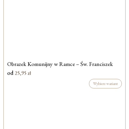
Obrazek Komunijny w Ramce – Św. Franciszek
od
25,95
zł
Wybierz wariant