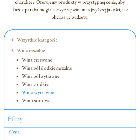
charakter. Oferujemy produkty w przystępnej cenie, aby
każda parafia mogła cieszyć się winem najwyższej jakości, nie
obciążając budżetu.
Wszystkie kategorie
Wina mszalne
Wina czerwone
Wina półsłodkie mszalne
Wina półwytrawne
Wina słodkie
Wina wytrawne
Wino stołowe
Filtry
Cena