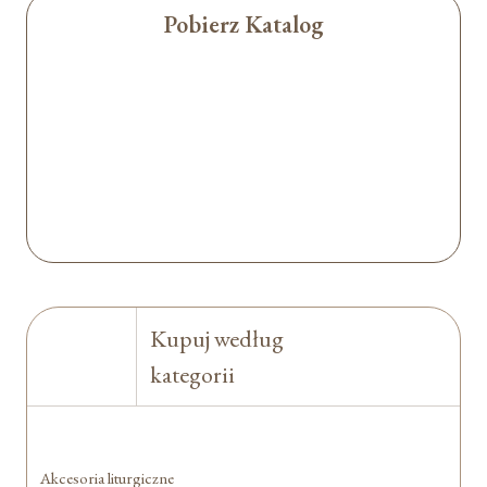
Pobierz Katalog
Kupuj według
kategorii
Akcesoria liturgiczne