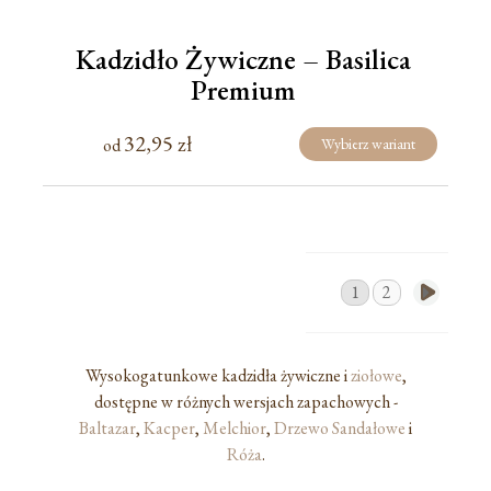
Kadzidło Żywiczne – Basilica
Premium
32,95
zł
od
Wybierz wariant
1
2
Wysokogatunkowe kadzidła żywiczne i
ziołowe
,
dostępne w różnych wersjach zapachowych -
Baltazar
,
Kacper
,
Melchior
,
Drzewo Sandałowe
i
Róża
.