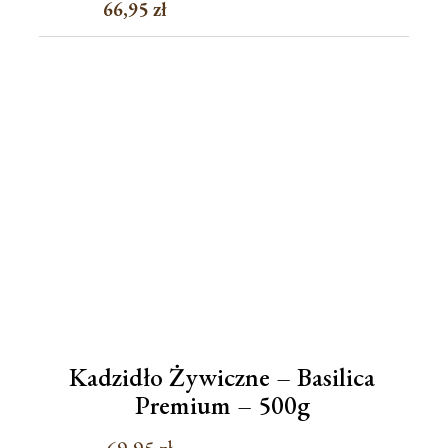
66,95
zł
Pierwotna
Aktualna
cena
cena
wynosiła:
wynosi:
69,95 zł.
66,95 zł.
Kadzidło Żywiczne – Basilica
Premium – 500g
69,95
zł