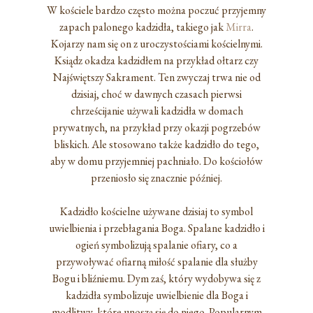
W kościele bardzo często można poczuć przyjemny
zapach palonego kadzidła, takiego jak
Mirra
.
Kojarzy nam się on z uroczystościami kościelnymi.
Ksiądz okadza kadzidłem na przykład ołtarz czy
Najświętszy Sakrament. Ten zwyczaj trwa nie od
dzisiaj, choć w dawnych czasach pierwsi
chrześcijanie używali kadzidła w domach
prywatnych, na przykład przy okazji pogrzebów
bliskich. Ale stosowano także kadzidło do tego,
aby w domu przyjemniej pachniało. Do kościołów
przeniosło się znacznie później.
Kadzidło kościelne używane dzisiaj to symbol
uwielbienia i przebłagania Boga. Spalane kadzidło i
ogień symbolizują spalanie ofiary, co a
przywoływać ofiarną miłość spalanie dla służby
Bogu i bliźniemu. Dym zaś, który wydobywa się z
kadzidła symbolizuje uwielbienie dla Boga i
modlitwy, które unoszą się do niego. Popularnym