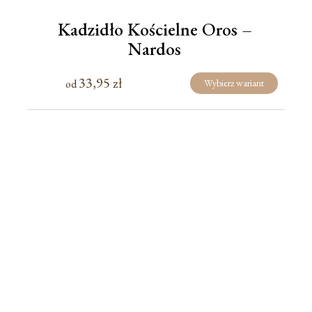
Kadzidło Kościelne Oros –
Nardos
33,95
zł
od
Wybierz wariant