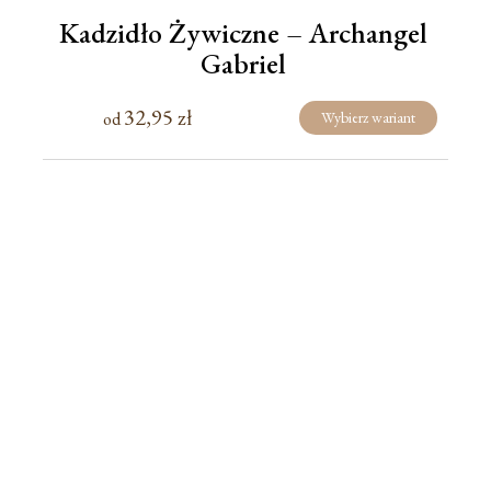
Kadzidło Żywiczne – Archangel
Gabriel
32,95
zł
od
Wybierz wariant