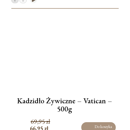
Moje konto
Koszyk
Kadzidło Żywiczne – Vatican –
500g
69,95
zł
Do koszyka
66,95
zł
Pierwotna