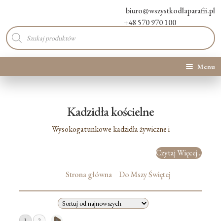
biuro@wszystkodlaparafii.pl
+48 570 970 100
Wyszukiwarka
produktów
Menu
Kategorie produktów
Kadzidła kościelne
Promocje
Wysokogatunkowe kadzidła żywiczne i
Nowości
Czytaj Więcej...
O Nas
Strona główna
Do Mszy Świętej
Kontakt
Blog
1
2