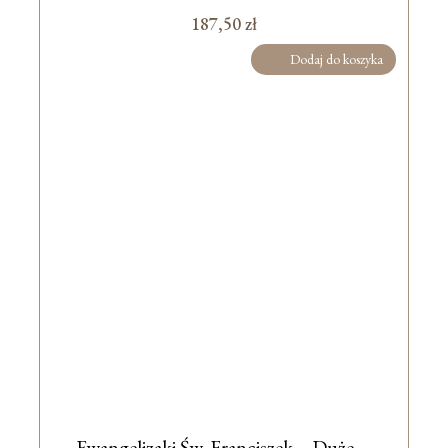
187,50
zł
Dodaj do koszyka
Ewangelizaki Św. Franciszek – Duże –