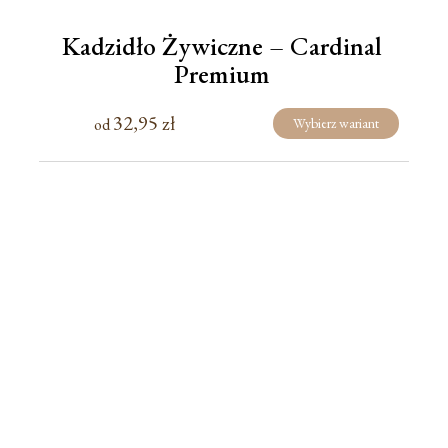
Kadzidło Żywiczne – Cardinal
Premium
32,95
zł
od
Wybierz wariant