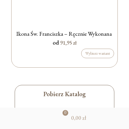
Ikona Św. Franciszka – Ręcznie Wykonana
od
91,95
zł
Wybierz wariant
Pobierz Katalog
0
0,00 zł
pr
od
uk