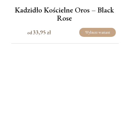
Kadzidło Kościelne Oros – Black
Rose
33,95
zł
od
Wybierz wariant