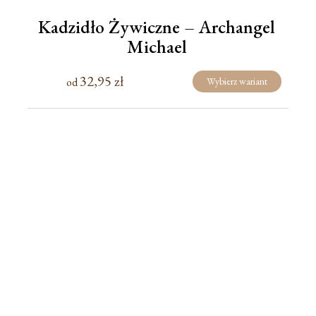
Kadzidło Żywiczne – Archangel
Michael
32,95
zł
od
Wybierz wariant