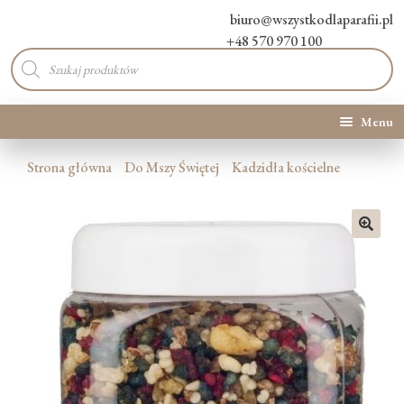
biuro@wszystkodlaparafii.pl
+48 570 970 100
Wyszukiwarka
produktów
Menu
Kategorie produktów
Strona główna
Do Mszy Świętej
Kadzidła kościelne
Promocje
🔍
Nowości
O Nas
Kontakt
Blog