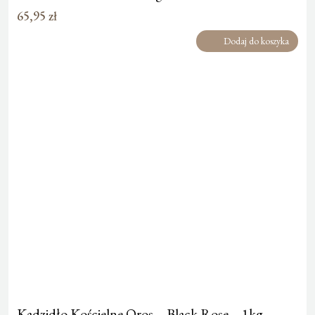
65,95
zł
Dodaj do koszyka
Kadzidło Kościelne Oros – Black Rose – 1kg –