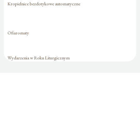
Kropielnice bezdotykowe automatyczne
Ofiaromaty
Wydarzenia w Roku Liturgicznym
Formularz jest
dostępny tylko dla
zalogowanych
użytkowników.