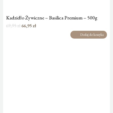
Kadzidło Żywiczne – Basilica Premium – 500g
Pierwotna
Aktualna
69,95
zł
66,95
zł
cena
cena
Dodaj do koszyka
wynosiła:
wynosi:
69,95 zł.
66,95 zł.