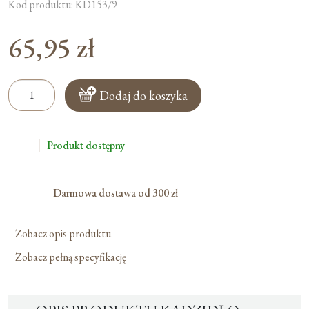
Kod produktu: KD153/9
65,95
zł
ilość
Dodaj do koszyka
Kadzidło
Melchior
–
Produkt dostępny
280g
Darmowa dostawa od 300 zł
Zobacz opis produktu
Zobacz pełną specyfikację