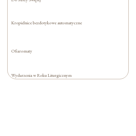
Kropielnice bezdotykowe automatyczne
Ofiaromaty
Wydarzenia w Roku Liturgicznym
Formularz jest
dostępny tylko dla
zalogowanych
użytkowników.