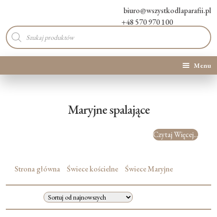
biuro@wszystkodlaparafii.pl
+48 570 970 100
Wyszukiwarka
produktów
Menu
Kategorie produktów
Maryjne spalające
Promocje
Czytaj Więcej...
Nowości
O Nas
Strona główna
Świece kościelne
Świece Maryjne
Kontakt
Blog