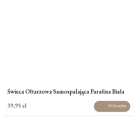
Moje konto
Koszyk
Świeca Ołtarzowa Samospalająca Parafina Biała
39,95
zł
Do koszyka