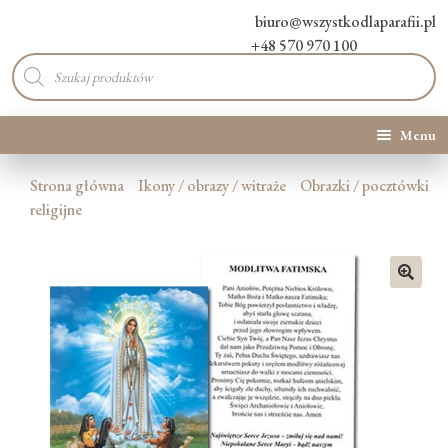
biuro@wszystkodlaparafii.pl
+48 570 970 100
Wyszukiwarka
produktów
Menu
Kategorie produktów
Strona główna
Ikony / obrazy / witraże
Obrazki / pocztówki
religijne
Promocje
Nowości
🔍
O Nas
Kontakt
Blog