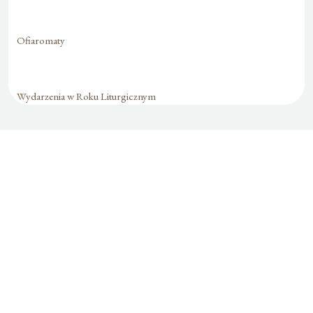
Ofiaromaty
Wydarzenia w Roku Liturgicznym
Formularz jest
dostępny tylko dla
zalogowanych
użytkowników.