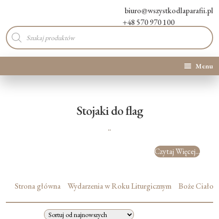
biuro@wszystkodlaparafii.pl
+48 570 970 100
Wyszukiwarka
produktów
Menu
Kategorie produktów
Stojaki do flag
Promocje
..
Nowości
Czytaj Więcej...
O Nas
Strona główna
Wydarzenia w Roku Liturgicznym
Boże Ciało
Kontakt
Blog