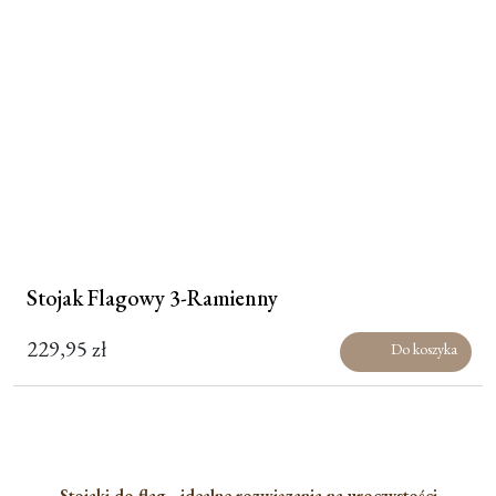
Stojak Flagowy 3-Ramienny
229,95
zł
Do koszyka
Stojaki do flag - idealne rozwiązania na uroczystości