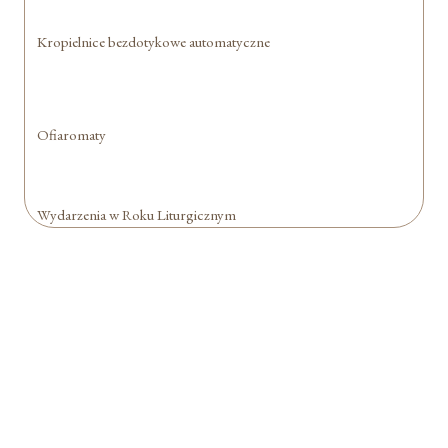
Kropielnice bezdotykowe automatyczne
Ofiaromaty
Wydarzenia w Roku Liturgicznym
Formularz jest
dostępny tylko dla
zalogowanych
użytkowników.