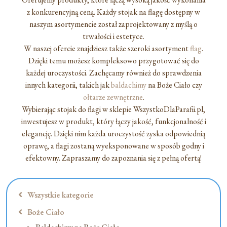
z konkurencyjną ceną. Każdy stojak na flagę dostępny w
naszym asortymencie został zaprojektowany z myślą o
trwałości i estetyce.
W naszej ofercie znajdziesz także szeroki asortyment
flag
.
Dzięki temu możesz kompleksowo przygotować się do
każdej uroczystości. Zachęcamy również do sprawdzenia
innych kategorii, takich jak
baldachimy
na Boże Ciało czy
ołtarze zewnętrzne
.
Wybierając stojak do flagi w sklepie WszystkoDlaParafii.pl,
inwestujesz w produkt, który łączy jakość, funkcjonalność i
elegancję. Dzięki nim każda uroczystość zyska odpowiednią
oprawę, a flagi zostaną wyeksponowane w sposób godny i
efektowny. Zapraszamy do zapoznania się z pełną ofertą!
Wszystkie kategorie
Boże Ciało