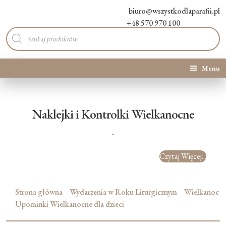
biuro@wszystkodlaparafii.pl
+48 570 970 100
Wyszukiwarka
produktów
Menu
Kategorie produktów
Naklejki i Kontrolki Wielkanocne
Promocje
..
Nowości
Czytaj Więcej...
O Nas
Strona główna
Wydarzenia w Roku Liturgicznym
Wielkanoc
Kontakt
Upominki Wielkanocne dla dzieci
Blog