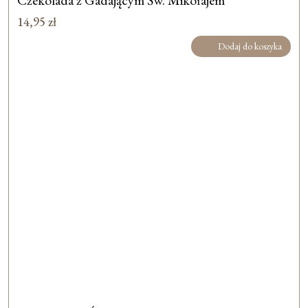
Czekolada z Gadającym Św. Mikołajem
14,95
zł
Dodaj do koszyka