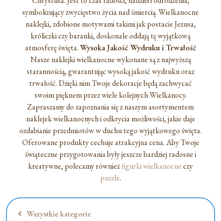
Chrystusa. Jest to czas radości, nadziei i odrodzenia,
symbolizujący zwycięstwo życia nad śmiercią. Wielkanocne
naklejki, zdobione motywami takimi jak postacie Jezusa,
króliczki czy baranki, doskonale oddają tę wyjątkową
atmosferę święta.
Wysoka Jakość Wydruku i Trwałość
Nasze naklejki wielkanocne wykonane są z najwyższą
starannością, gwarantując wysoką jakość wydruku oraz
trwałość. Dzięki nim Twoje dekoracje będą zachwycać
swoim pięknem przez wiele kolejnych Wielkanocy.
Zapraszamy do zapoznania się z naszym asortymentem
naklejek wielkanocnych i odkrycia możliwości, jakie daje
ozdabianie przedmiotów w duchu tego wyjątkowego święta.
Oferowane produkty cechuje atrakcyjna cena. Aby Twoje
świąteczne przygotowania były jeszcze bardziej radosne i
kreatywne, polecamy również
figurki wielkanocne
czy
puzzle
.
Wszystkie kategorie