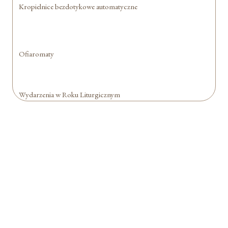
Kropielnice bezdotykowe automatyczne
Ofiaromaty
Wydarzenia w Roku Liturgicznym
Formularz jest
dostępny tylko dla
zalogowanych
użytkowników.