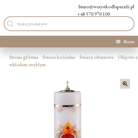
biuro@wszystkodlaparafii.pl
+48 570 970 100
Wyszukiwarka
produktów
Menu
Kategorie produktów
Strona główna
Świece kościelne
Świece ołtarzowe
Olejowe z
wkładem zwykłym
Promocje
Nowości
🔍
O Nas
Kontakt
Blog