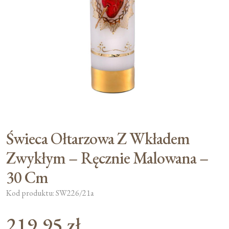
Moje konto
Koszyk
Świeca Ołtarzowa Z Wkładem
Zwykłym – Ręcznie Malowana –
30 Cm
Kod produktu: SW226/21a
219,95
zł