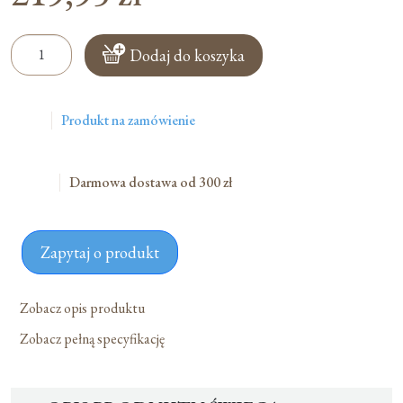
ilość
Dodaj do koszyka
Świeca
Ołtarzowa
Z
Produkt na zamówienie
Wkładem
Zwykłym
-
Darmowa dostawa od 300 zł
Ręcznie
Malowana
-
Zapytaj o produkt
30
Cm
Zobacz opis produktu
Zobacz pełną specyfikację