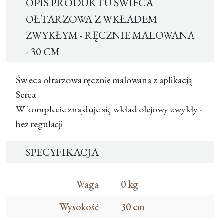
OPIS PRODUKTU ŚWIECA
OŁTARZOWA Z WKŁADEM
ZWYKŁYM - RĘCZNIE MALOWANA
- 30 CM
Świeca ołtarzowa ręcznie malowana z aplikacją
Serca
W komplecie znajduje się wkład olejowy zwykły -
bez regulacji
SPECYFIKACJA
Waga
0 kg
Wysokość
30 cm