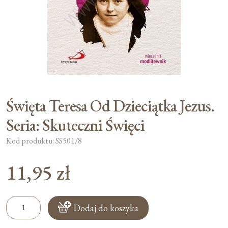
Moje konto
Koszyk
Święta Teresa Od Dzieciątka Jezus.
Seria: Skuteczni Święci
Kod produktu: SS501/8
11,95
zł
ilość
Dodaj do koszyka
Święta
Teresa