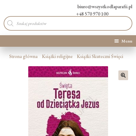
biuro@wszystkodlaparafii.pl
+48 570 970 100
Wyszukiwarka
produktów
Menu
Kategorie produktów
Strona główna
Książki religijne
Książki Skuteczni Święci
Promocje
🔍
Nowości
O Nas
Kontakt
Blog