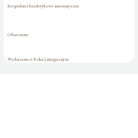
Kropielnice bezdotykowe automatyczne
Ofiaromaty
Wydarzenia w Roku Liturgicznym
Formularz jest
dostępny tylko dla
zalogowanych
użytkowników.