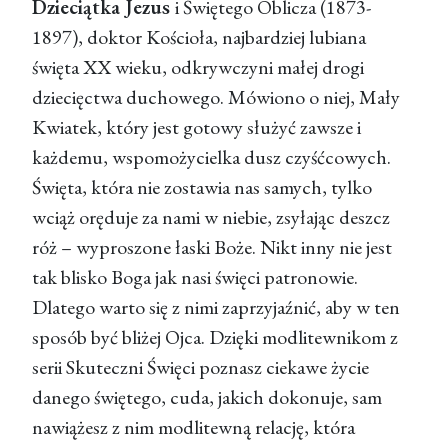
Dzieciątka Jezus
i Świętego Oblicza (1873-
1897), doktor Kościoła, najbardziej lubiana
święta XX wieku, odkrywczyni małej drogi
dziecięctwa duchowego. Mówiono o niej, Mały
Kwiatek, który jest gotowy służyć zawsze i
każdemu, wspomożycielka dusz czyśćcowych.
Święta, która nie zostawia nas samych, tylko
wciąż oręduje za nami w niebie, zsyłając deszcz
róż – wyproszone łaski Boże. Nikt inny nie jest
tak blisko Boga jak nasi święci patronowie.
Dlatego warto się z nimi zaprzyjaźnić, aby w ten
sposób być bliżej Ojca. Dzięki modlitewnikom z
serii Skuteczni Święci poznasz ciekawe życie
danego świętego, cuda, jakich dokonuje, sam
nawiążesz z nim modlitewną relację, która