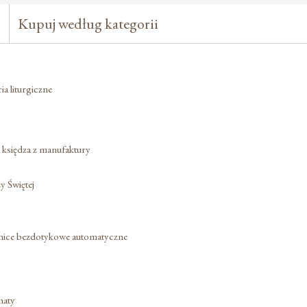
Kupuj według kategorii
a liturgiczne
a księdza z manufaktury
 Świętej
nice bezdotykowe automatyczne
maty