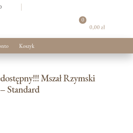
0
0
pr
0,00 zł
od
uk
tó
onto
Koszyk
w
ostępny!!! Mszał Rzymski
 – Standard