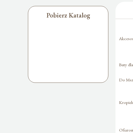
Pobierz Katalog
Akcesori
Buty dl
Do Mszy
Kropiel
Ofiaro