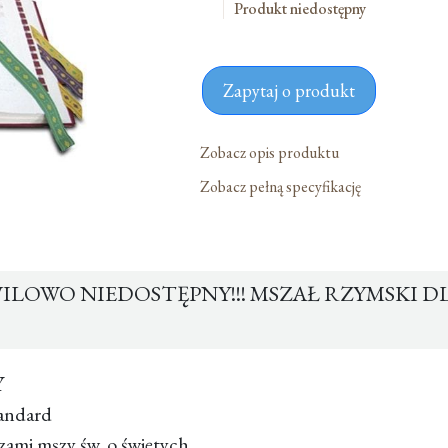
Produkt niedostępny
Zapytaj o produkt
Zobacz opis produktu
Zobacz pełną specyfikację
OWO NIEDOSTĘPNY!!! MSZAŁ RZYMSKI DLA
Y
tandard
ami mszy św. o świętych.