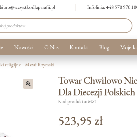
biuro@wszystkodlaparafii.pl
Infolinia: +48 570 970 10
warka
ów
je
Nowości
O Nas
Kontakt
Blog
Moje k
ki religijne
Mszał Rzymski
Towar Chwilowo Nied
Dla Diecezji Polskich
🔍
Kod produktu: MS1
523,95
zł