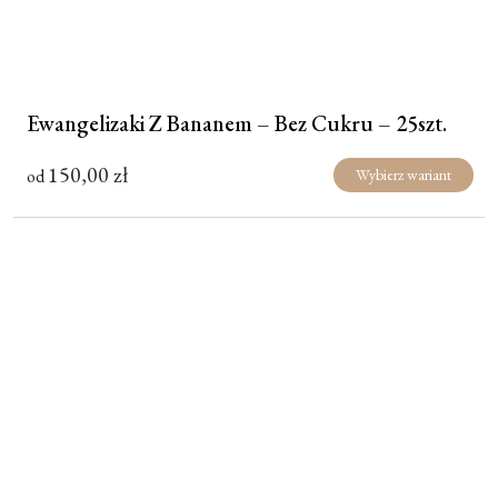
Ewangelizaki Z Bananem – Bez Cukru – 25szt.
150,00
zł
od
Wybierz wariant