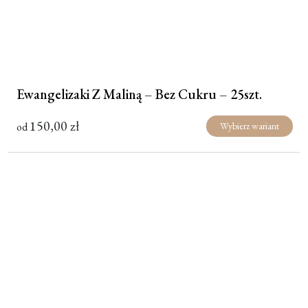
Ewangelizaki Z Maliną – Bez Cukru – 25szt.
150,00
zł
od
Wybierz wariant