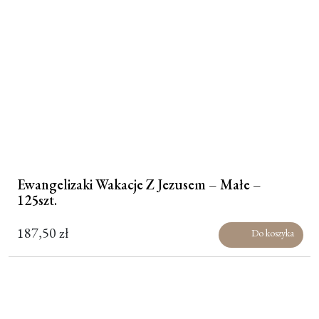
Ewangelizaki Wakacje Z Jezusem – Małe –
125szt.
187,50
zł
Do koszyka