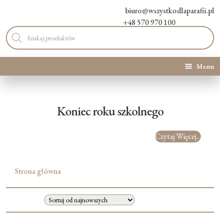
biuro@wszystkodlaparafii.pl
+48 570 970 100
Wyszukiwarka
produktów
Menu
Kategorie produktów
Koniec roku szkolnego
Promocje
Czytaj Więcej...
Nowości
O Nas
Strona główna
Kontakt
Blog