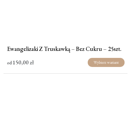
Ewangelizaki Z Truskawką – Bez Cukru – 25szt.
150,00
zł
od
Wybierz wariant