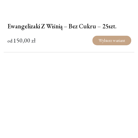
Ewangelizaki Z Wiśnią – Bez Cukru – 25szt.
150,00
zł
od
Wybierz wariant