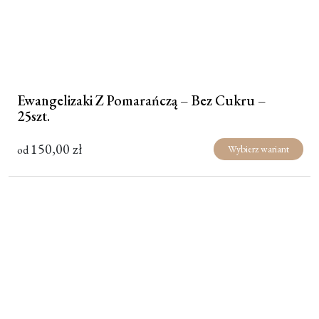
Ewangelizaki Z Pomarańczą – Bez Cukru –
25szt.
150,00
zł
od
Wybierz wariant