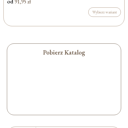
od
91,95
zł
Wybierz wariant
Pobierz Katalog