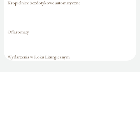
Kropielnice bezdotykowe automatyczne
Ofiaromaty
Wydarzenia w Roku Liturgicznym
Formularz jest
dostępny tylko dla
zalogowanych
użytkowników.