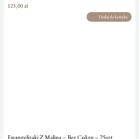
125,00
zł
Dodaj do koszyka
Ewangelizaki Z Maliną – Bez Cukru – 25szt.