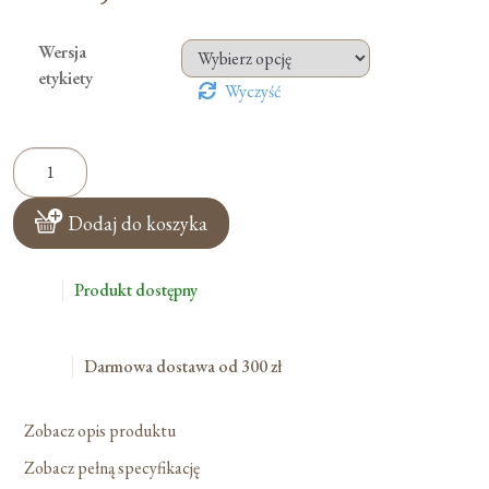
Wersja
etykiety
Wyczyść
ilość
Ewangelizaki
Z
Dodaj do koszyka
Pomarańczą
-
Bez
Produkt dostępny
Cukru
-
Darmowa dostawa od 300 zł
25szt.
Zobacz opis produktu
Zobacz pełną specyfikację