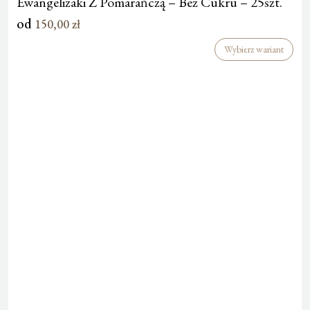
Ewangelizaki Z Pomarańczą – Bez Cukru – 25szt.
od
150,00
zł
Wybierz wariant