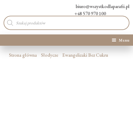
biuro@wszystkodlaparafii.pl
+48 570 970 100
Wyszukiwarka
produktów
Menu
Kategorie produktów
Strona główna
Słodycze
Ewangelizaki Bez Cukru
Promocje
Nowości
O Nas
Kontakt
Blog