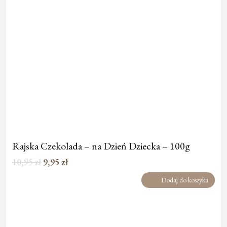
Rajska Czekolada – na Dzień Dziecka – 100g
Pierwotna
Aktualna
10,95
zł
9,95
zł
cena
cena
Dodaj do koszyka
wynosiła:
wynosi:
10,95 zł.
9,95 zł.