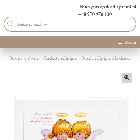
biuro@wszystkodlaparafii.pl
+48 570 970 100
Wyszukiwarka
produktów
Menu
Kategorie produktów
Strona główna
Gadżety religijne
Puzzle religijne dla dzieci
Promocje
🔍
Nowości
O Nas
Kontakt
Blog