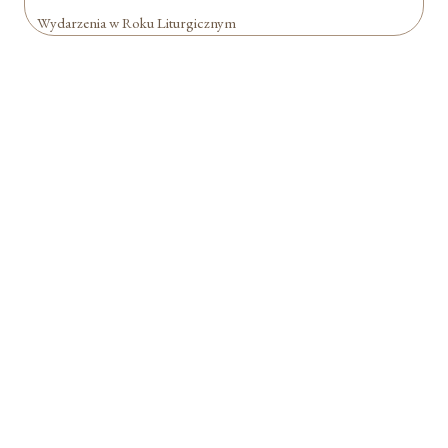
Wydarzenia w Roku Liturgicznym
Formularz jest
dostępny tylko dla
zalogowanych
użytkowników.