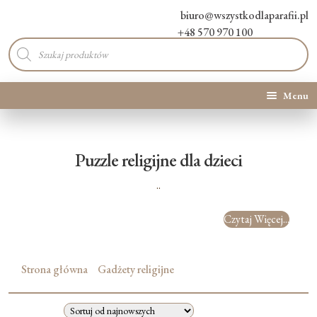
biuro@wszystkodlaparafii.pl
+48 570 970 100
Wyszukiwarka
produktów
Menu
Kategorie produktów
Puzzle religijne dla dzieci
Promocje
..
Nowości
Czytaj Więcej...
O Nas
Strona główna
Gadżety religijne
Kontakt
Blog