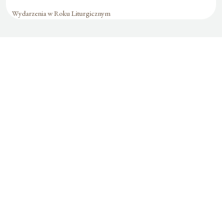
Wydarzenia w Roku Liturgicznym
Formularz jest
dostępny tylko dla
zalogowanych
użytkowników.