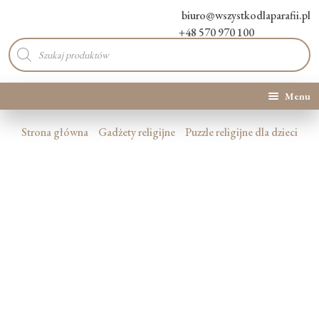
biuro@wszystkodlaparafii.pl
+48 570 970 100
Wyszukiwarka
produktów
Menu
Kategorie produktów
Strona główna
Gadżety religijne
Puzzle religijne dla dzieci
Promocje
Nowości
O Nas
Kontakt
Blog