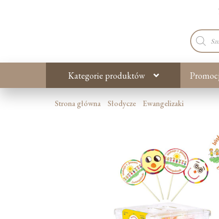
Wyszuki
produkt
Kategorie produktów
Promoc
Strona główna
Słodycze
Ewangelizaki