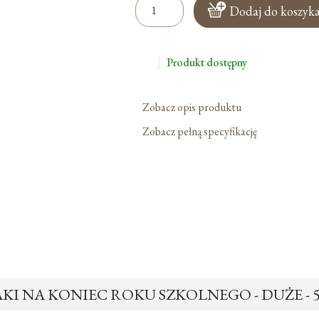
ilość
Dodaj do koszyk
Ewangelizaki
Na
Koniec
Produkt dostępny
Roku
Szkolnego
-
Zobacz opis produktu
Duże
Zobacz pełną specyfikację
-
50szt.
I NA KONIEC ROKU SZKOLNEGO - DUŻE - 5