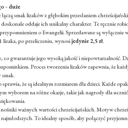
o - duże
e łączą smak lizaków z głębokim przesłaniem chrześcijańs
o doskonale oddaje ich unikalny charakter. Te ręcznie robi
przypomnieniem o Ewangelii. Sprzedawane są wyłącznie w
 lizaka, po przeliczeniu, wynosi
jedynie 2,5 zł
.
e, co gwarantuje jego wysoką jakość i niepowtarzalność. Dz
upominkiem. Proces tworzenia lizaków zapewnia, że każdy
y smak.
 sprawia, że są idealnym rozmiarem dla dzieci. Każde opa
łym wyborem na różne okazje, takie jak nagrody dla uczn
ziękowania.
 nośniki ważnych wartości chrześcijańskich. Motyw chrześ
ajmłodszych. To idealny sposób, aby połączyć przyjemno