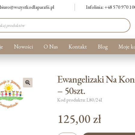
biuro@wszystkodlaparafii.pl
Infolinia: +48 570 970 10
warka
ów
je
Nowości
O Nas
Kontakt
Blog
Moje k
Ewangelizaki Na Kon
– 50szt.
🔍
Kod produktu: L80/24I
125,00
zł