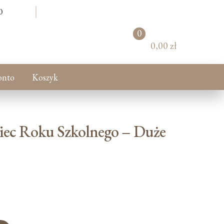
0
0
pr
0,00 zł
od
uk
tó
onto
Koszyk
w
iec Roku Szkolnego – Duże