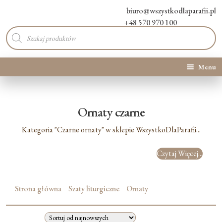
biuro@wszystkodlaparafii.pl
+48 570 970 100
Wyszukiwarka
produktów
Menu
Kategorie produktów
Ornaty czarne
Promocje
Kategoria "Czarne ornaty" w sklepie WszystkoDlaParafii...
Nowości
Czytaj Więcej...
O Nas
Strona główna
Szaty liturgiczne
Ornaty
Kontakt
Blog