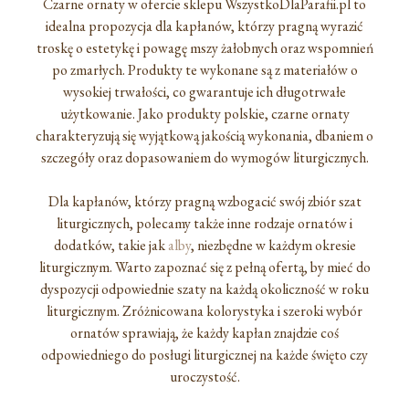
Czarne ornaty w ofercie sklepu WszystkoDlaParafii.pl to
idealna propozycja dla kapłanów, którzy pragną wyrazić
troskę o estetykę i powagę mszy żałobnych oraz wspomnień
po zmarłych. Produkty te wykonane są z materiałów o
wysokiej trwałości, co gwarantuje ich długotrwałe
użytkowanie. Jako produkty polskie, czarne ornaty
charakteryzują się wyjątkową jakością wykonania, dbaniem o
szczegóły oraz dopasowaniem do wymogów liturgicznych.
Dla kapłanów, którzy pragną wzbogacić swój zbiór szat
liturgicznych, polecamy także inne rodzaje ornatów i
dodatków, takie jak
alby
, niezbędne w każdym okresie
liturgicznym. Warto zapoznać się z pełną ofertą, by mieć do
dyspozycji odpowiednie szaty na każdą okoliczność w roku
liturgicznym. Zróżnicowana kolorystyka i szeroki wybór
ornatów sprawiają, że każdy kapłan znajdzie coś
odpowiedniego do posługi liturgicznej na każde święto czy
uroczystość.