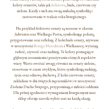
kolory ornatów, takie jak
fioletowe
, białe, czerwone czy
zielone. Każdy z nich ma swoją unikalną symbolikę i
zastosowanie w trakcie roku liturgicznego.
Na przykład fioletowe ornaty są noszone w okresie
Adwentu oraz Wielkiego Postu, symbolizując pokutę,
przygotowanie oraz refleksję. Z kolei białe ornaty, używane
w uroczystości
Bożego Narodzenia
i Wielkanocy, wyrażają
radość, czystość oraz nadzieję. Te kolory pomagają w
głębszym zrozumieniu i przeżywaniu różnych aspektów
wiary. Warto zwrócić uwagę również na ornaty zielone,
stosowane w czasie zwykłym, które symbolizują nadzieję,
życie oraz odnowę duchową. Z kolei czerwone ornaty,
zakładane w dni świętych męczenników i w uroczystość
Zesłania Ducha Świętego, przypominają o miłości i oddaniu.
Dla pełnej zgodności z wymaganiami liturgicznymi nasz
sklep oferuje szeroki wybór szat na każdą okazję.