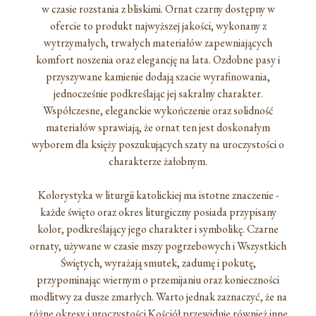
w czasie rozstania z bliskimi. Ornat czarny dostępny w
ofercie to produkt najwyższej jakości, wykonany z
wytrzymałych, trwałych materiałów zapewniających
komfort noszenia oraz elegancję na lata. Ozdobne pasy i
przyszywane kamienie dodają szacie wyrafinowania,
jednocześnie podkreślając jej sakralny charakter.
Współczesne, eleganckie wykończenie oraz solidność
materiałów sprawiają, że ornat ten jest doskonałym
wyborem dla księży poszukujących szaty na uroczystości o
charakterze żałobnym.
Kolorystyka w liturgii katolickiej ma istotne znaczenie -
każde święto oraz okres liturgiczny posiada przypisany
kolor, podkreślający jego charakter i symbolikę. Czarne
ornaty, używane w czasie mszy pogrzebowych i Wszystkich
Świętych, wyrażają smutek, zadumę i pokutę,
przypominając wiernym o przemijaniu oraz konieczności
modlitwy za dusze zmarłych. Warto jednak zaznaczyć, że na
różne okresy i uroczystości Kościół przewiduje również inne