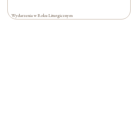
Wydarzenia w Roku Liturgicznym
Formularz jest
dostępny tylko dla
zalogowanych
użytkowników.