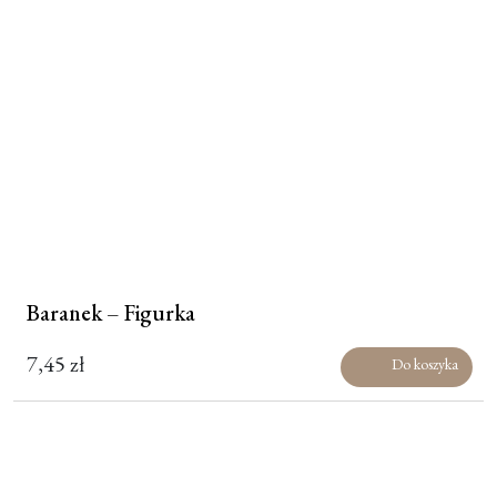
31,40 zł.
Baranek – Figurka
7,45
zł
Do koszyka