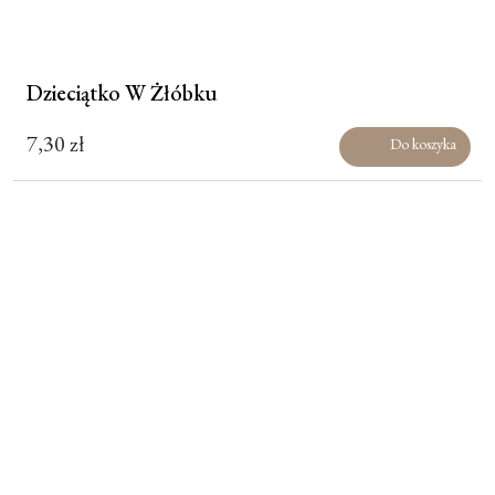
Dzieciątko W Żłóbku
7,30
zł
Do koszyka