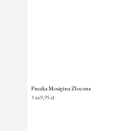
Puszka Mosiężna Złocona
3 469,95
zł