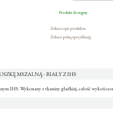
na
Puszkę
Produkt dostępny
Mszalną
-
Biały
Zobacz opis produktu
z
Zobacz pełną specyfikację
IHS
SZKĘ MSZALNĄ - BIAŁY Z IHS
anym IHS. Wykonany z tkaniny gładkiej, całość wykończo