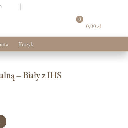
0
0
pr
0,00 zł
od
uk
tó
onto
Koszyk
w
lną – Biały z IHS
a