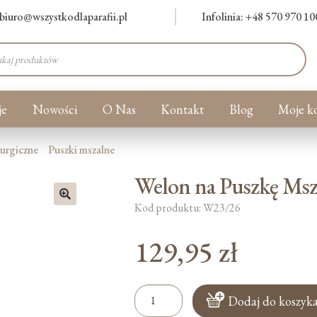
biuro@wszystkodlaparafii.pl
Infolinia: +48 570 970 10
warka
ów
je
Nowości
O Nas
Kontakt
Blog
Moje k
turgiczne
Puszki mszalne
Welon na Puszkę Msza
Kod produktu: W23/26
🔍
129,95
zł
ilość
Dodaj do koszyk
Welon