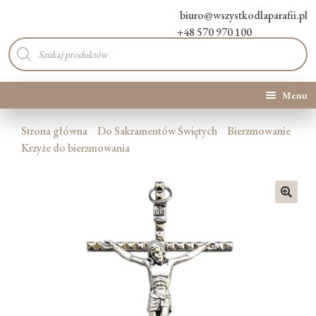
biuro@wszystkodlaparafii.pl
+48 570 970 100
Wyszukiwarka
produktów
Menu
Kategorie produktów
Strona główna
Do Sakramentów Świętych
Bierzmowanie
Krzyże do bierzmowania
Promocje
Nowości
🔍
O Nas
Kontakt
Blog