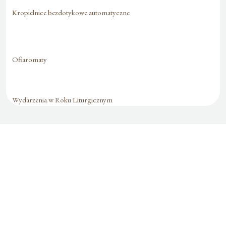
Kropielnice bezdotykowe automatyczne
Ofiaromaty
Wydarzenia w Roku Liturgicznym
Formularz jest
dostępny tylko dla
zalogowanych
użytkowników.