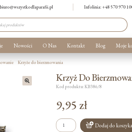
biuro@wszystkodlaparafii.pl
Infolinia: +48 570 970 10
warka
ów
je
Nowości
O Nas
Kontakt
Blog
Moje k
mowanie
Krzyże do bierzmowania
Krzyż Do Bierzmowa
Kod produktu: KB386/8
🔍
9,95
zł
ilość
Dodaj do koszyk
Krzyż