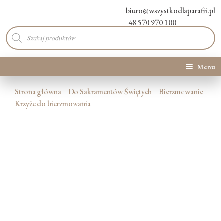
biuro@wszystkodlaparafii.pl
+48 570 970 100
Wyszukiwarka
produktów
Menu
Kategorie produktów
Strona główna
Do Sakramentów Świętych
Bierzmowanie
Krzyże do bierzmowania
Promocje
Nowości
O Nas
Kontakt
Blog