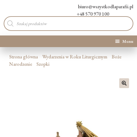
biuro@wszystkodlaparafii.pl
+48 570 970 100
Wyszukiwarka
produktów
Menu
Kategorie produktów
Strona główna
Wydarzenia w Roku Liturgicznym
Boże
Narodzenie
Szopki
Promocje
Nowości
🔍
O Nas
Kontakt
Blog