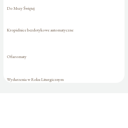
Do Mszy Świętej
Kropielnice bezdotykowe automatyczne
Ofiaromaty
Wydarzenia w Roku Liturgicznym
Formularz jest
dostępny tylko dla
zalogowanych
użytkowników.