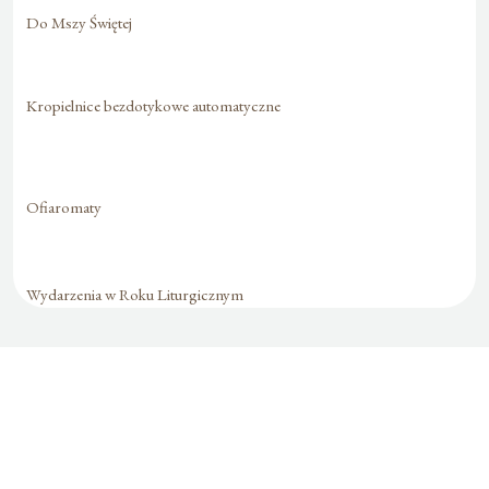
Do Mszy Świętej
Kropielnice bezdotykowe automatyczne
Ofiaromaty
Wydarzenia w Roku Liturgicznym
Formularz jest
dostępny tylko dla
zalogowanych
użytkowników.