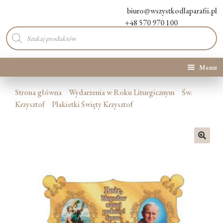
biuro@wszystkodlaparafii.pl
+48 570 970 100
Wyszukiwarka
produktów
Menu
Kategorie produktów
Strona główna
Wydarzenia w Roku Liturgicznym
Św.
Krzysztof
Plakietki Święty Krzysztof
Promocje
Nowości
🔍
O Nas
Kontakt
Blog