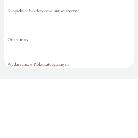
Kropielnice bezdotykowe automatyczne
Ofiaromaty
Wydarzenia w Roku Liturgicznym
Formularz jest
dostępny tylko dla
zalogowanych
użytkowników.