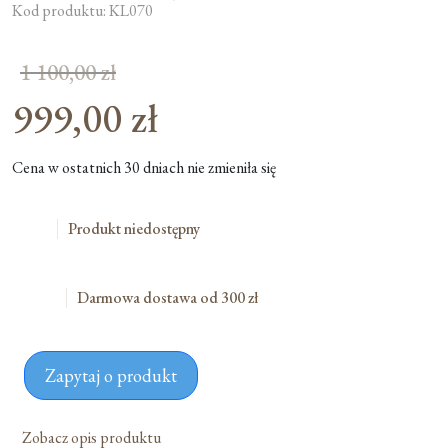
Kod produktu: KL070
1 100,00
zł
999,00
zł
Pierwotna
cena
Aktualna
Cena w ostatnich 30 dniach nie zmieniła się
wynosiła:
cena
1
wynosi:
Produkt niedostępny
100,00 zł.
999,00 zł.
Darmowa dostawa od 300 zł
Zapytaj o produkt
Zobacz opis produktu