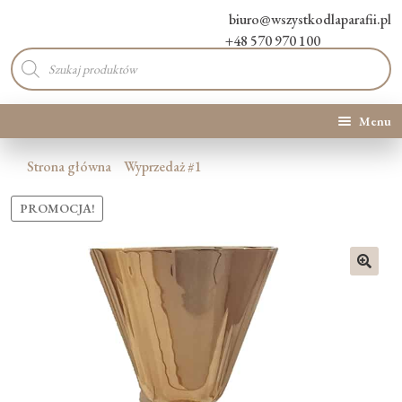
biuro@wszystkodlaparafii.pl
+48 570 970 100
Wyszukiwarka
produktów
Menu
Kategorie produktów
Strona główna
Wyprzedaż #1
Promocje
PROMOCJA!
Nowości
🔍
O Nas
Kontakt
Blog