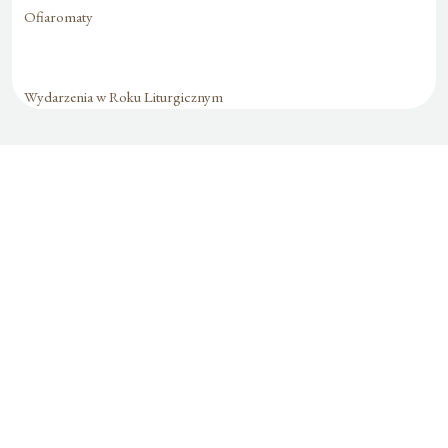
Ofiaromaty
Wydarzenia w Roku Liturgicznym
Formularz jest
dostępny tylko dla
zalogowanych
użytkowników.