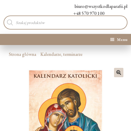
biuro@wszystkodlaparafii.pl
+48 570 970 100
Wyszukiwarka
produktów
Menu
Kategorie produktów
Strona główna
Kalendarze, terminarze
Promocje
🔍
Nowości
O Nas
Kontakt
Blog