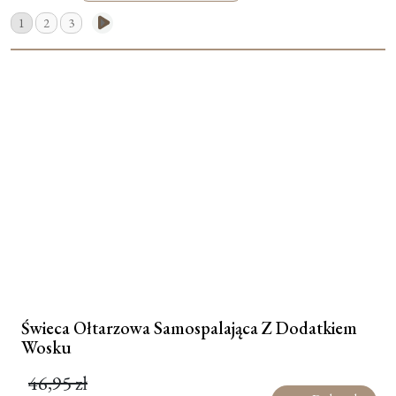
1
2
3
Moje konto
Koszyk
Świeca Ołtarzowa Samospalająca Z Dodatkiem
Wosku
46,95
zł