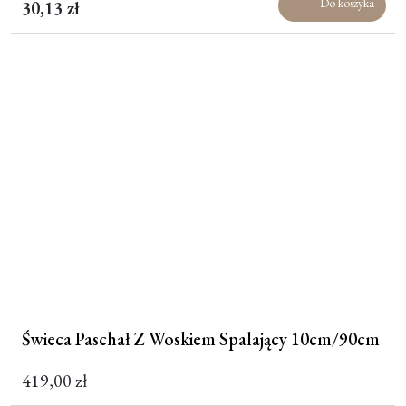
Do koszyka
30,13
zł
Pierwotna
Aktualna
cena
cena
wynosiła:
wynosi:
46,95 zł.
30,13 zł.
Świeca Paschał Z Woskiem Spalający 10cm/90cm
419,00
zł