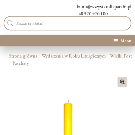
biuro@wszystkodlaparafii.pl
+48 570 970 100
Wyszukiwarka
produktów
Menu
Kategorie produktów
Strona główna
Wydarzenia w Roku Liturgicznym
Wielki Post
Paschały
Promocje
Nowości
🔍
O Nas
Kontakt
Blog