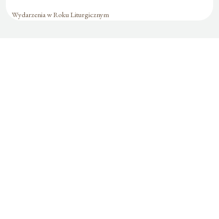
Wydarzenia w Roku Liturgicznym
Formularz jest
dostępny tylko dla
zalogowanych
użytkowników.