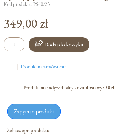
Kod produktu: PS60/23
349,00
zł
ilość
Dodaj do koszyka
Świeca
Paschał
Parafinowy
Produkt na zamówienie
Spalający,
Z
Barankiem,
Produkt ma indywidualny koszt dostawy : 50 zł
5
Kg
Zapytaj o produkt
Zobacz opis produktu