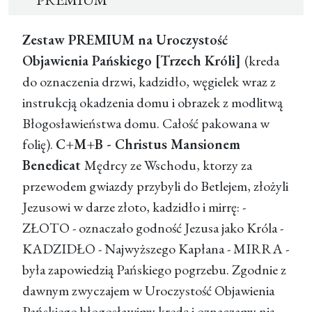
Zestaw PREMIUM na Uroczystość
Objawienia Pańskiego [Trzech Króli]
(kreda
do oznaczenia drzwi, kadzidło, węgielek wraz z
instrukcją okadzenia domu i obrazek z modlitwą
Błogosławieństwa domu. Całość pakowana w
folię).
C+M+B - Christus Mansionem
Benedicat
Mędrcy ze Wschodu, ktorzy za
przewodem gwiazdy przybyli do Betlejem, złożyli
Jezusowi w darze złoto, kadzidło i mirrę: -
ZŁOTO - oznaczało godność Jezusa jako Króla -
KADZIDŁO - Najwyższego Kapłana - MIRRA -
była zapowiedzią Pańskiego pogrzebu. Zgodnie z
dawnym zwyczajem w Uroczystość Objawienia
Pańskiego błogosławimy kredę i oznaczamy nią