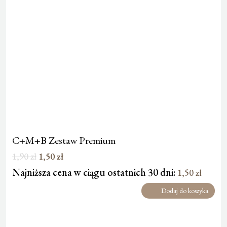
C+M+B Zestaw Premium
Pierwotna
Aktualna
1,90
zł
1,50
zł
cena
cena
Najniższa cena w ciągu ostatnich 30 dni:
1,50
zł
wynosiła:
wynosi:
1,90 zł.
1,50 zł.
Dodaj do koszyka