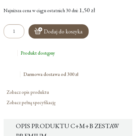
cena
Aktualna
1,50
zł
wynosiła:
Najniższa cena w ciągu ostatnich 30 dni:
cena
1,90 zł.
wynosi:
ilość
Dodaj do koszyka
C+M+B
1,50 zł.
Zestaw
Premium
Produkt dostępny
Darmowa dostawa od 300 zł
Zobacz opis produktu
Zobacz pełną specyfikację
OPIS PRODUKTU C+M+B ZESTAW
PREMIUM