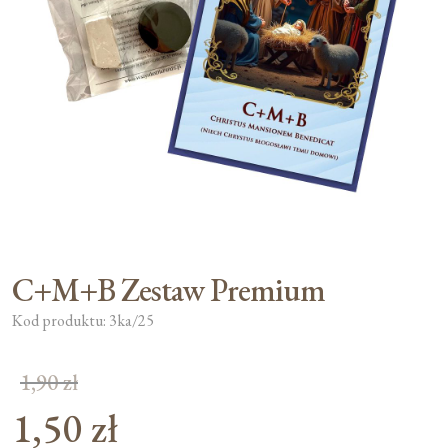
Moje konto
Koszyk
C+M+B Zestaw Premium
Kod produktu: 3ka/25
1,90
zł
1,50
zł
Pierwotna