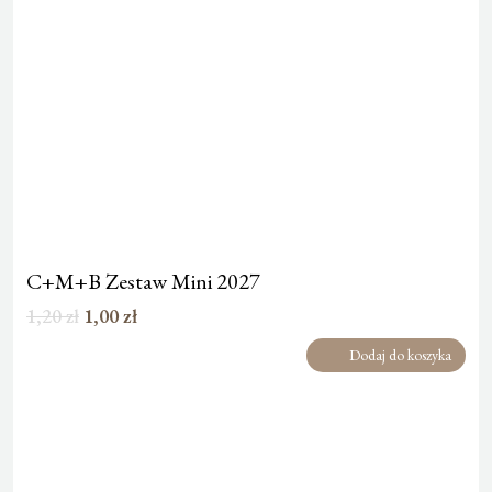
C+M+B Zestaw Mini 2027
Pierwotna
Aktualna
1,20
zł
1,00
zł
cena
cena
Dodaj do koszyka
wynosiła:
wynosi:
1,20 zł.
1,00 zł.