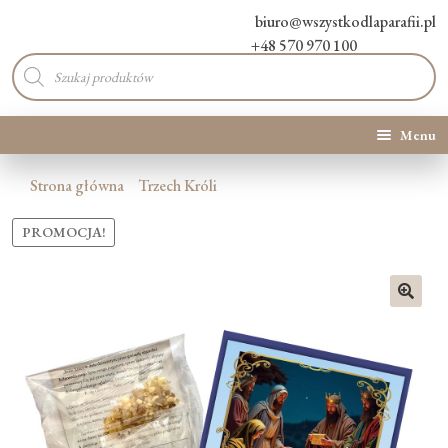
biuro@wszystkodlaparafii.pl
+48 570 970 100
Wyszukiwarka
produktów
Menu
Kategorie produktów
Strona główna
Trzech Króli
Promocje
PROMOCJA!
Nowości
🔍
O Nas
Kontakt
Blog