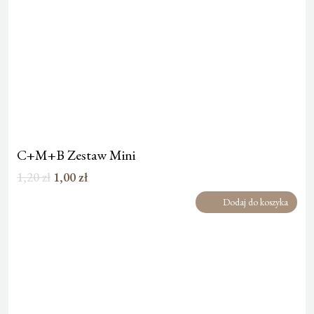
C+M+B Zestaw Mini
Pierwotna
Aktualna
1,20
zł
1,00
zł
cena
cena
Dodaj do koszyka
wynosiła:
wynosi:
1,20 zł.
1,00 zł.