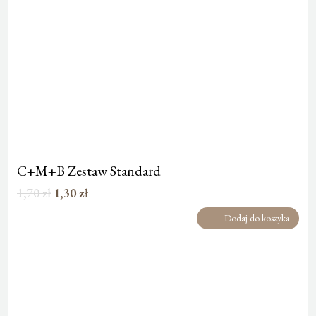
C+M+B Zestaw Standard
Pierwotna
Aktualna
1,70
zł
1,30
zł
cena
cena
Dodaj do koszyka
wynosiła:
wynosi:
1,70 zł.
1,30 zł.