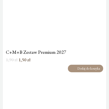
C+M+B Zestaw Premium 2027
Pierwotna
Aktualna
1,90
zł
1,50
zł
cena
cena
Dodaj do koszyka
wynosiła:
wynosi:
1,90 zł.
1,50 zł.