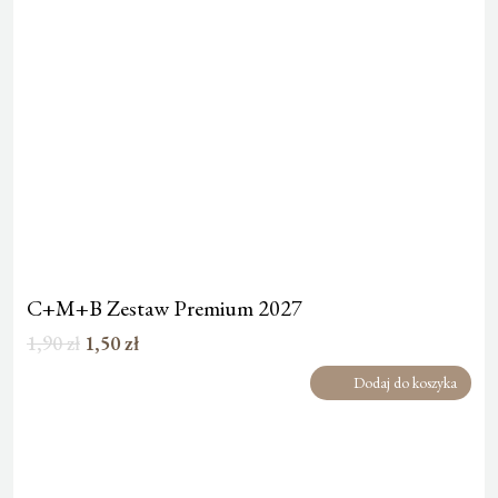
C+M+B Zestaw Premium 2027
Pierwotna
Aktualna
1,90
zł
1,50
zł
cena
cena
Dodaj do koszyka
wynosiła:
wynosi:
1,90 zł.
1,50 zł.