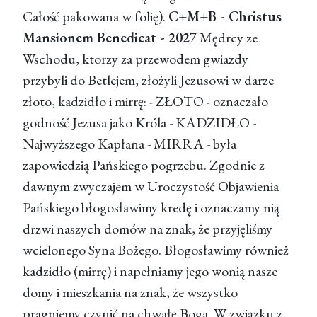
Całość pakowana w folię).
C+M+B - Christus
Mansionem Benedicat - 2027
Mędrcy ze
Wschodu, ktorzy za przewodem gwiazdy
przybyli do Betlejem, złożyli Jezusowi w darze
złoto, kadzidło i mirrę: - ZŁOTO - oznaczało
godność Jezusa jako Króla - KADZIDŁO -
Najwyższego Kapłana - MIRRA - była
zapowiedzią Pańskiego pogrzebu. Zgodnie z
dawnym zwyczajem w Uroczystość Objawienia
Pańskiego błogosławimy kredę i oznaczamy nią
drzwi naszych domów na znak, że przyjęliśmy
wcielonego Syna Bożego. Błogosławimy również
kadzidło (mirrę) i napełniamy jego wonią nasze
domy i mieszkania na znak, że wszystko
pragniemy czynić na chwałę Boga. W związku z