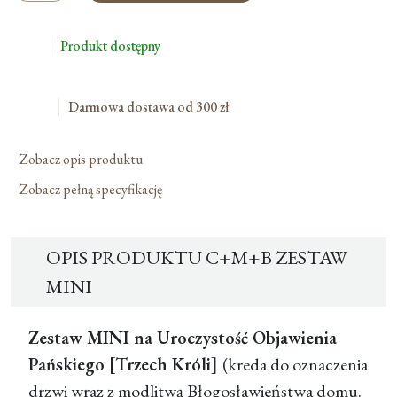
1,00 zł.
Zestaw
Mini
Produkt dostępny
Darmowa dostawa od 300 zł
Zobacz opis produktu
Zobacz pełną specyfikację
OPIS PRODUKTU C+M+B ZESTAW
MINI
Zestaw MINI na Uroczystość Objawienia
Pańskiego [Trzech Króli]
(kreda do oznaczenia
drzwi wraz z modlitwą Błogosławieństwa domu.