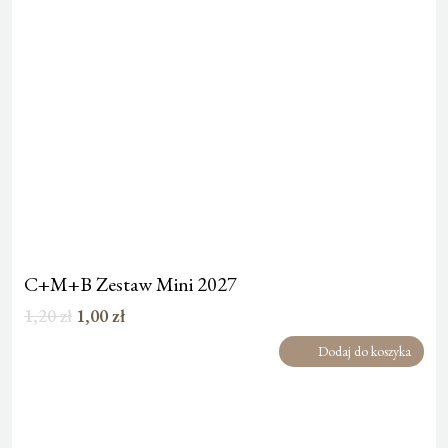
C+M+B Zestaw Mini 2027
Pierwotna
Aktualna
1,20
zł
1,00
zł
cena
cena
Dodaj do koszyka
wynosiła:
wynosi:
1,20 zł.
1,00 zł.