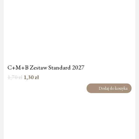
C+M+B Zestaw Standard 2027
Pierwotna
Aktualna
1,70
zł
1,30
zł
cena
cena
Dodaj do koszyka
wynosiła:
wynosi:
1,70 zł.
1,30 zł.