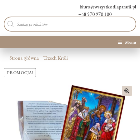
biuro@wszystkodlaparafii.pl
+48 570 970 100
Wyszukiwarka
produktów
Menu
Kategorie produktów
Strona główna
Trzech Króli
Promocje
PROMOCJA!
Nowości
🔍
O Nas
Kontakt
Blog