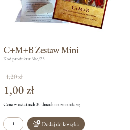
Moje konto
Koszyk
C+M+B Zestaw Mini
Kod produktu: 3kc/23
1,20
zł
1,00
zł
Pierwotna
cena
Aktualna
Cena w ostatnich 30 dniach nie zmieniła się
wynosiła:
cena
1,20 zł.
ilość
wynosi:
Dodaj do koszyka
C+M+B