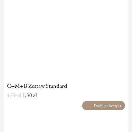
C+M+B Zestaw Standard
Pierwotna
Aktualna
1,70
zł
1,30
zł
cena
cena
Dodaj do koszyka
wynosiła:
wynosi:
1,70 zł.
1,30 zł.