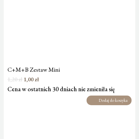
C+M+B Zestaw Mini
Pierwotna
Aktualna
1,20
zł
1,00
zł
cena
cena
Cena w ostatnich 30 dniach nie zmieniła się
wynosiła:
wynosi:
1,20 zł.
1,00 zł.
Dodaj do koszyka