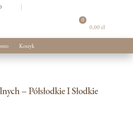
0
0
pr
0,00 zł
od
uk
tó
onto
Koszyk
w
nych – Półsłodkie I Słodkie