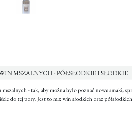
WIN MSZALNYCH - PÓŁSŁODKIE I SŁODKIE
n mszalnych - tak, aby można było poznać nowe smaki, s
iście do tej pory. Jest to mix win słodkich oraz półsłodk