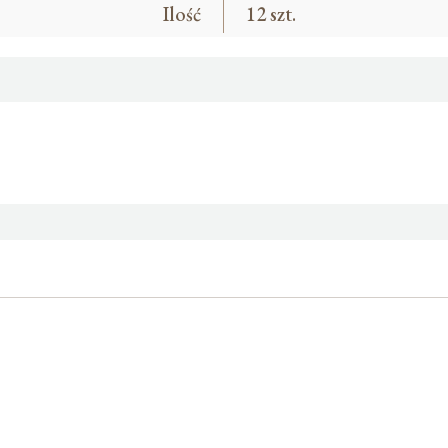
Ilość
12 szt.