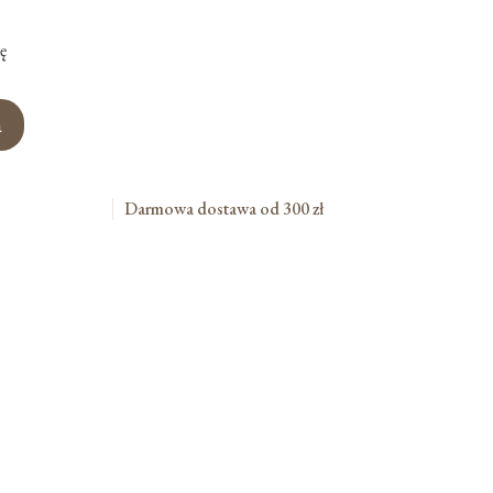
ę
a
Darmowa dostawa od 300 zł