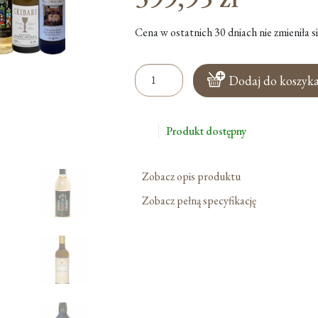
cena
Aktualna
Cena w ostatnich 30 dniach nie zmieniła si
wynosiła:
cena
443,80 zł.
ilość
wynosi:
Dodaj do koszyk
Selekcja
399,95 zł.
12
Win
Produkt dostępny
Mszalnych
-
Półsłodkie
Zobacz opis produktu
I
Zobacz pełną specyfikację
Słodkie