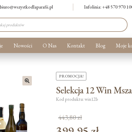
biuro@wszystkodlaparafii.pl
Infolinia: +48 570 970 10
warka
ów
je
Nowości
O Nas
Kontakt
Blog
Moje k
PROMOCJA!
Selekcja 12 Win Mszal
🔍
Kod produktu: win12b
443,80
zł
399,95
zł
Pierwotna