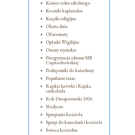
Koniec roku szkolnego
Koszule kapłańskie
Książki religijne
Oferta dnia
Ofiaromaty
Opłatki Wigilijne
Ornaty rzymskie
Peregrynacja obrazu MB
Częstochowskiej
Podręczniki do katechezy
Popularne teraz
Rajskie krówki i Rajska
czekolada
Rok Duszpasterski 2026
Słodycze
Sprzątanie kościoła
Sprzęt do kancelarii i kościoła
Świece kościelne