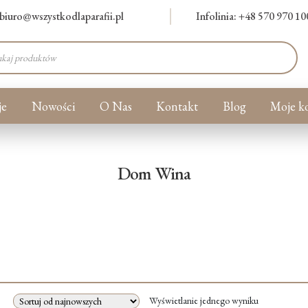
biuro@wszystkodlaparafii.pl
Infolinia: +48 570 970 10
warka
ów
je
Nowości
O Nas
Kontakt
Blog
Moje k
Dom Wina
Wyświetlanie jednego wyniku