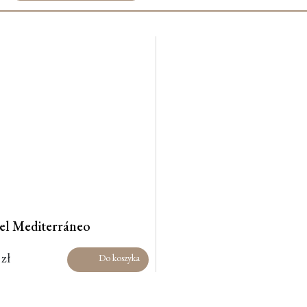
el Mediterráneo
5
zł
Do koszyka