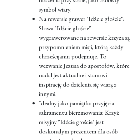
noszenia przy sobie, jako osobisty
symbol wiary.
Na rewersie grawer "Idźcie głoście":
Słowa "Idźcie głoście"
wygrawerowane na rewersie krzyża są
przypomnieniem misji, którą każdy
chrześcijanin podejmuje. To
wezwanie Jezusa do apostołów, które
nadal jest aktualne i stanowi
inspirację do dzielenia się wiarą z
innymi.
Idealny jako pamiątka przyjęcia
sakramentu bierzmowania: Krzyż
misyjny "Idźcie głoście" jest
doskonałym prezentem dla osób