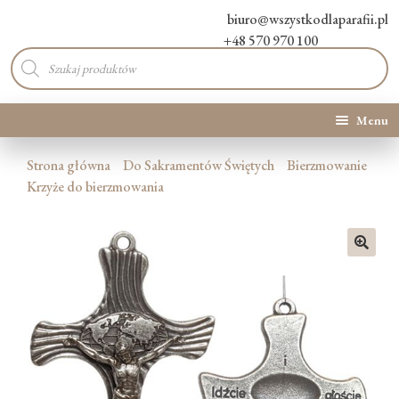
biuro@wszystkodlaparafii.pl
+48 570 970 100
Wyszukiwarka
produktów
Menu
Kategorie produktów
Strona główna
Do Sakramentów Świętych
Bierzmowanie
Krzyże do bierzmowania
Promocje
Nowości
🔍
O Nas
Kontakt
Blog