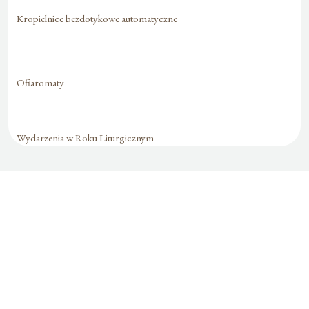
Kropielnice bezdotykowe automatyczne
Ofiaromaty
Wydarzenia w Roku Liturgicznym
Formularz jest
dostępny tylko dla
zalogowanych
użytkowników.