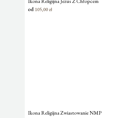
Ikona Religijna Jezus Z Chłopcem
od
105,00
zł
Ikona Religijna Zwiastowanie NMP