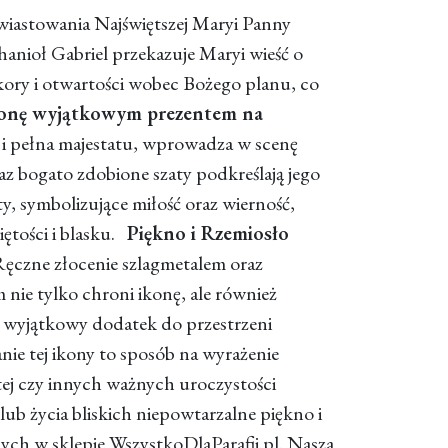
iastowania Najświętszej Maryi Panny
anioł Gabriel przekazuje Maryi wieść o
kory i otwartości wobec Bożego planu, co
ikonę wyjątkowym prezentem na
 i pełna majestatu, wprowadza w scenę
raz bogato zdobione szaty podkreślają jego
ty, symbolizujące miłość oraz wierność,
iętości i blasku.
Piękno i Rzemiosło
Ręczne złocenie szlagmetalem oraz
 nie tylko chroni ikonę, ale również
 wyjątkowy dodatek do przestrzeni
ie tej ikony to sposób na wyrażenie
tej czy innych ważnych uroczystości
ub życia bliskich niepowtarzalne piękno i
ych w sklepie WszystkoDlaParafii.pl. Nasza