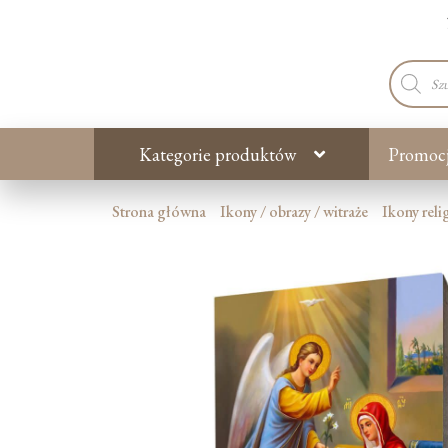
Wyszuki
produkt
Kategorie produktów
Promoc
Strona główna
Ikony / obrazy / witraże
Ikony reli