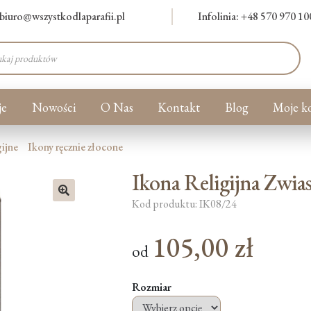
biuro@wszystkodlaparafii.pl
Infolinia: +48 570 970 10
warka
ów
je
Nowości
O Nas
Kontakt
Blog
Moje k
gijne
Ikony ręcznie złocone
Ikona Religijna Zwi
Kod produktu: IK08/24
🔍
105,00
zł
od
Rozmiar