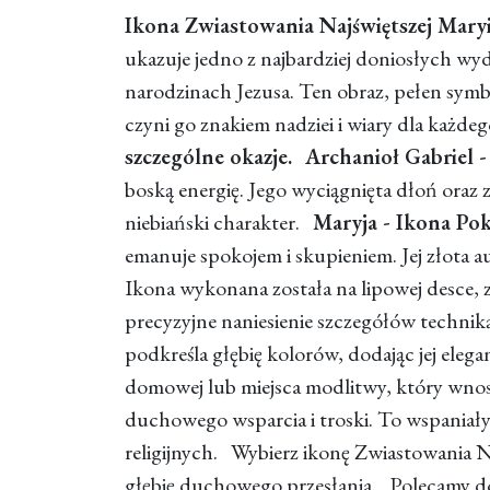
Ikona Zwiastowania Najświętszej Mary
ukazuje jedno z najbardziej doniosłych wy
narodzinach Jezusa. Ten obraz, pełen symb
czyni go znakiem nadziei i wiary dla każde
szczególne okazje.
Archanioł Gabriel 
boską energię. Jego wyciągnięta dłoń oraz z
niebiański charakter.
Maryja - Ikona Pok
emanuje spokojem i skupieniem. Jej złota au
Ikona wykonana została na lipowej desce, 
precyzyjne naniesienie szczegółów techniką
podkreśla głębię kolorów, dodając jej elega
domowej lub miejsca modlitwy, który wnos
duchowego wsparcia i troski. To wspaniały
religijnych. Wybierz ikonę Zwiastowania Na
głębię duchowego przesłania. Polecamy d