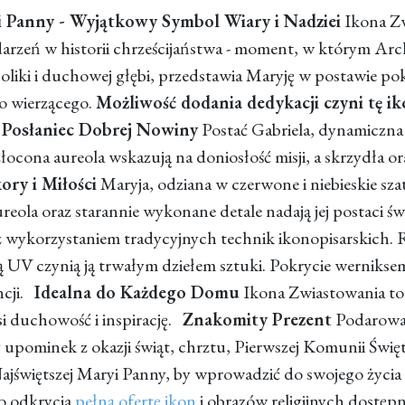
i Panny - Wyjątkowy Symbol Wiary i Nadziei
Ikona Zw
darzeń w historii chrześcijaństwa - moment, w którym Arch
oliki i duchowej głębi, przedstawia Maryję w postawie po
go wierzącego.
Możliwość dodania dedykacji czyni tę 
- Posłaniec Dobrej Nowiny
Postać Gabriela, dynamiczna
łocona aureola wskazują na doniosłość misji, a skrzydła o
ory i Miłości
Maryja, odziana w czerwone i niebieskie sza
reola oraz starannie wykonane detale nadają jej postaci św
z wykorzystaniem tradycyjnych technik ikonopisarskich. 
 UV czynią ją trwałym dziełem sztuki. Pokrycie werniksem
ncji.
Idealna do Każdego Domu
Ikona Zwiastowania to
i duchowość i inspirację.
Znakomity Prezent
Podarowan
 upominek z okazji świąt, chrztu, Pierwszej Komunii Świę
jświętszej Maryi Panny, by wprowadzić do swojego życia l
o odkrycia
pełną ofertę ikon
i obrazów religijnych dostępn