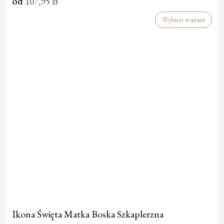
od
107,95
zł
Wybierz wariant
Ikona Święta Matka Boska Szkaplerzna