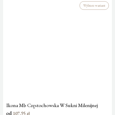
Wybierz wariant
Ikona Mb Częstochowska W Sukni Milenijnej
od
107,95
zł