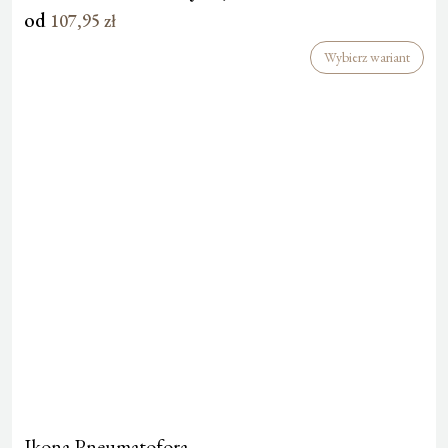
od
107,95
zł
Wybierz wariant
Ikona Pneumatofora