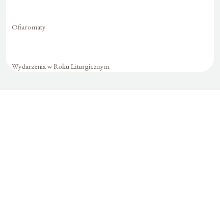
Ofiaromaty
Wydarzenia w Roku Liturgicznym
Formularz jest
dostępny tylko dla
zalogowanych
użytkowników.