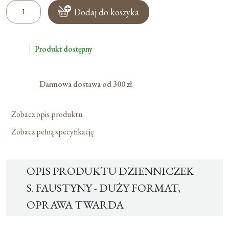
ilość
Dodaj do koszyka
Dzienniczek
S.
Faustyny
Produkt dostępny
-
duży
format,
Darmowa dostawa od 300 zł
oprawa
twarda
Zobacz opis produktu
Zobacz pełną specyfikację
OPIS PRODUKTU DZIENNICZEK
S. FAUSTYNY - DUŻY FORMAT,
OPRAWA TWARDA