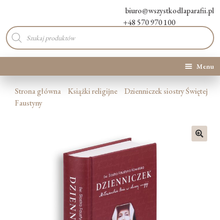
biuro@wszystkodlaparafii.pl
+48 570 970 100
Wyszukiwarka
produktów
Menu
Kategorie produktów
Strona główna
Książki religijne
Dzienniczek siostry Świętej
Faustyny
Promocje
Nowości
🔍
O Nas
Kontakt
Blog