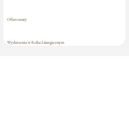
Ofiaromaty
Wydarzenia w Roku Liturgicznym
Formularz jest
dostępny tylko dla
zalogowanych
użytkowników.